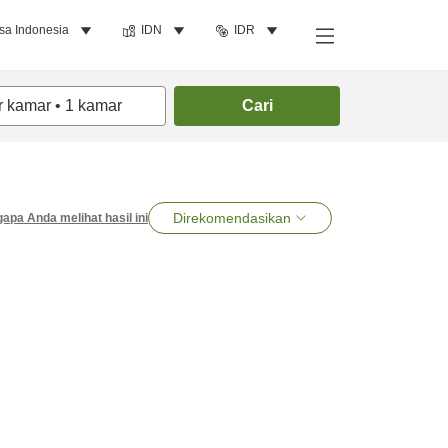
sa Indonesia
IDN
IDR
r kamar
•
1
kamar
Cari
Direkomendasikan
apa Anda melihat hasil ini