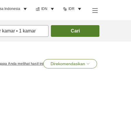
sa Indonesia
IDN
IDR
r kamar
•
1
kamar
Cari
Direkomendasikan
apa Anda melihat hasil ini