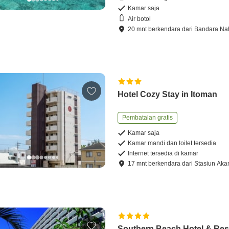
Kamar saja
Air botol
20
mnt
berkendara
dari
Bandara Na
Hotel Cozy Stay in Itoman
Pembatalan gratis
Kamar saja
Kamar mandi dan toilet tersedia
Internet tersedia di kamar
17
mnt
berkendara
dari
Stasiun Aka
Southern Beach Hotel & Res