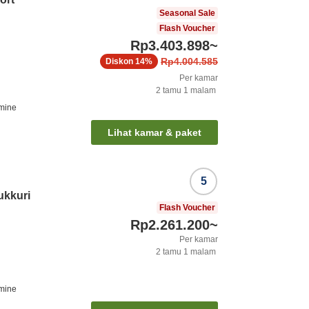
Seasonal Sale
Flash Voucher
Rp3.403.898
~
Rp4.004.585
Diskon
14%
Per kamar
2
tamu
1
malam
mine
Lihat kamar & paket
5
ukkuri
Flash Voucher
Rp2.261.200
~
Per kamar
2
tamu
1
malam
mine