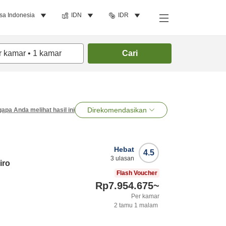
sa Indonesia
IDN
IDR
r kamar
•
1
kamar
Cari
Direkomendasikan
apa Anda melihat hasil ini
Hebat
4.5
3
ulasan
iro
Flash Voucher
Rp7.954.675
~
Per kamar
2
tamu
1
malam