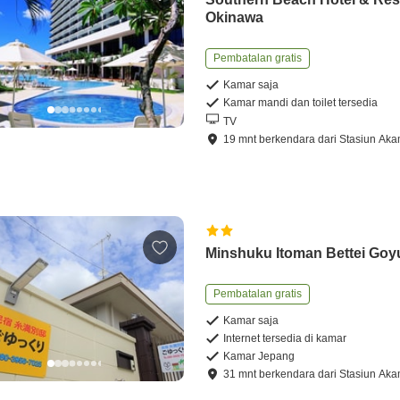
Okinawa
Pembatalan gratis
Kamar saja
Kamar mandi dan toilet tersedia
TV
19
mnt
berkendara
dari
Stasiun Aka
Minshuku Itoman Bettei Goy
Pembatalan gratis
Kamar saja
Internet tersedia di kamar
Kamar Jepang
31
mnt
berkendara
dari
Stasiun Aka