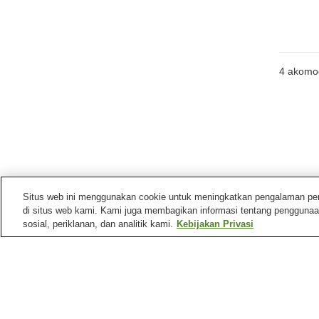
4
akomo
Situs web ini menggunakan cookie untuk meningkatkan pengalaman pengg
di situs web kami. Kami juga membagikan informasi tentang penggunaa
sosial, periklanan, dan analitik kami.
Kebijakan Privasi
Tempat menarik di
Kota Itoman
Museum Perdamaian
Tanjung Kyan
Himeyuri