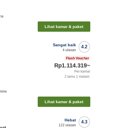
ha
Lihat kamar & paket
Sangat baik
4.2
4
ulasan
Flash Voucher
Rp1.114.319
~
Per kamar
2
tamu
1
malam
mine
Lihat kamar & paket
Hebat
4.3
122
ulasan
ort