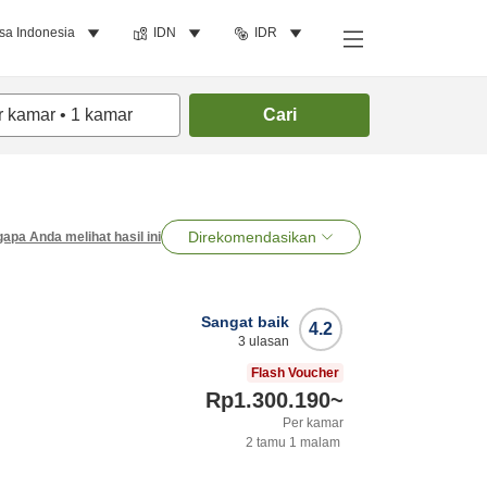
sa Indonesia
IDN
IDR
r kamar
•
1
kamar
Cari
Direkomendasikan
apa Anda melihat hasil ini
Sangat baik
4.2
3
ulasan
Flash Voucher
Rp1.300.190
~
Per kamar
2
tamu
1
malam