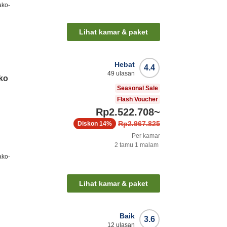
ako-
Lihat kamar & paket
Hebat
4.4
49
ulasan
ko
Seasonal Sale
Flash Voucher
Rp2.522.708
~
Rp2.967.825
Diskon
14%
Per kamar
2
tamu
1
malam
ako-
Lihat kamar & paket
Baik
3.6
12
ulasan