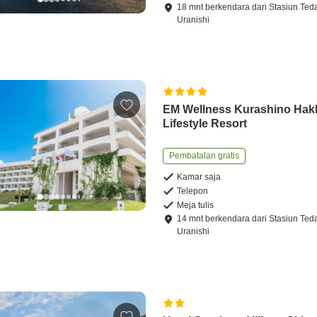
18
mnt
berkendara
dari
Stasiun Ted
Uranishi
EM Wellness Kurashino Hak
Lifestyle Resort
Pembatalan gratis
Kamar saja
Telepon
Meja tulis
14
mnt
berkendara
dari
Stasiun Ted
Uranishi