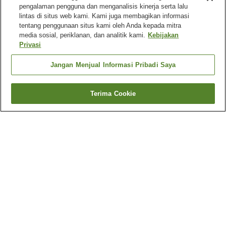
pengalaman pengguna dan menganalisis kinerja serta lalu
lintas di situs web kami. Kami juga membagikan informasi
tentang penggunaan situs kami oleh Anda kepada mitra
media sosial, periklanan, dan analitik kami.
Kebijakan
Privasi
Jangan Menjual Informasi Pribadi Saya
Terima Cookie
Kembali
2
akomodasi
Mengapa Anda melihat hasil ini