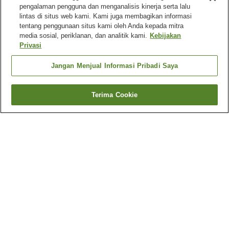
pengalaman pengguna dan menganalisis kinerja serta lalu
lintas di situs web kami. Kami juga membagikan informasi
tentang penggunaan situs kami oleh Anda kepada mitra
media sosial, periklanan, dan analitik kami.
Kebijakan
Privasi
Jangan Menjual Informasi Pribadi Saya
Terima Cookie
Kembali
2
akomodasi
Mengapa Anda melihat hasil ini