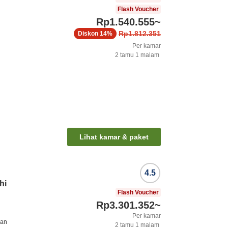
Flash Voucher
Rp1.540.555
~
Rp1.812.351
Diskon
14%
Per kamar
2
tamu
1
malam
Lihat kamar & paket
4.5
hi
Flash Voucher
Rp3.301.352
~
Per kamar
nan
2
tamu
1
malam