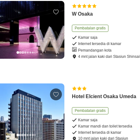
W Osaka
Pembatalan gratis
Kamar saja
Internet tersedia di kamar
Pemandangan kota
4
mnt
jalan kaki
dari
Stasiun Shinsa
Hotel Elcient Osaka Umeda
Pembatalan gratis
Kamar saja
Kamar mandi dan toilet tersedia
Internet tersedia di kamar
10
mnt
jalan kaki
dari
Stasiun