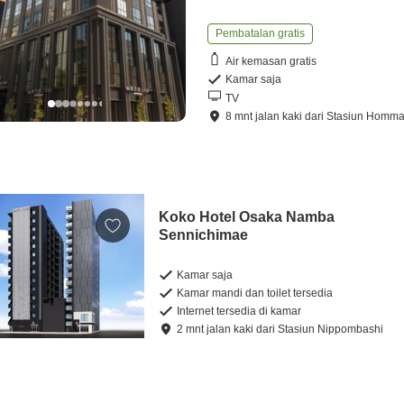
Pembatalan gratis
Air kemasan gratis
Kamar saja
TV
8
mnt
jalan kaki
dari
Stasiun Homma
Koko Hotel Osaka Namba
Sennichimae
Kamar saja
Kamar mandi dan toilet tersedia
Internet tersedia di kamar
2
mnt
jalan kaki
dari
Stasiun Nippombashi