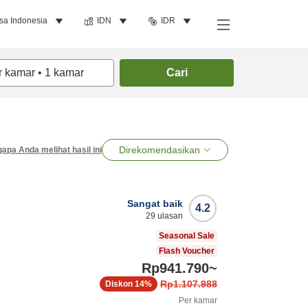
sa Indonesia
IDN
IDR
r kamar
•
1
kamar
Cari
Direkomendasikan
apa Anda melihat hasil ini
Sangat baik
4.2
29
ulasan
Seasonal Sale
Flash Voucher
Rp941.790
~
Rp1.107.988
Diskon
14%
Per kamar