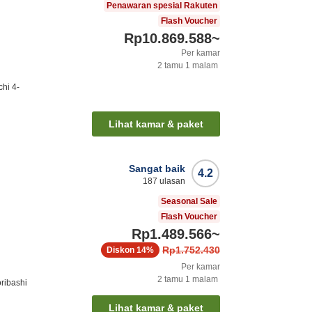
Penawaran spesial Rakuten
Flash Voucher
Rp10.869.588
~
Per kamar
2
tamu
1
malam
hi 4-
Lihat kamar & paket
Sangat baik
4.2
187
ulasan
Seasonal Sale
Flash Voucher
Rp1.489.566
~
Rp1.752.430
Diskon
14%
Per kamar
2
tamu
1
malam
ribashi
Lihat kamar & paket