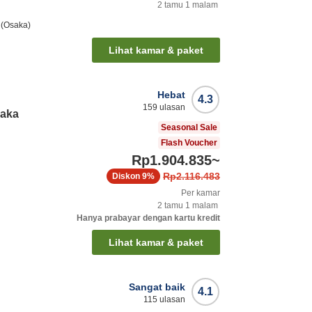
2
tamu
1
malam
 (Osaka)
Lihat kamar & paket
Hebat
4.3
159
ulasan
saka
Seasonal Sale
Flash Voucher
Rp1.904.835
~
Rp2.116.483
Diskon
9%
Per kamar
2
tamu
1
malam
Hanya prabayar dengan kartu kredit
Lihat kamar & paket
Sangat baik
4.1
115
ulasan