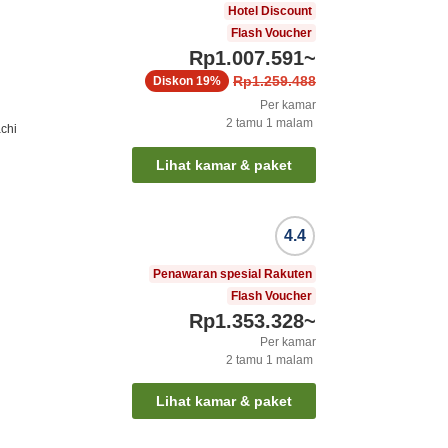
Hotel Discount
Flash Voucher
Rp1.007.591
~
Rp1.259.488
Diskon
19%
Per kamar
2
tamu
1
malam
chi
Lihat kamar & paket
4.4
Penawaran spesial Rakuten
Flash Voucher
Rp1.353.328
~
Per kamar
2
tamu
1
malam
Lihat kamar & paket