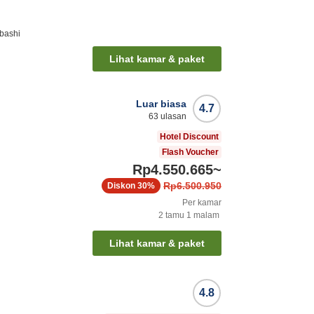
ibashi
Lihat kamar & paket
Luar biasa
4.7
63
ulasan
Hotel Discount
Flash Voucher
Rp4.550.665
~
Rp6.500.950
Diskon
30%
Per kamar
2
tamu
1
malam
Lihat kamar & paket
4.8