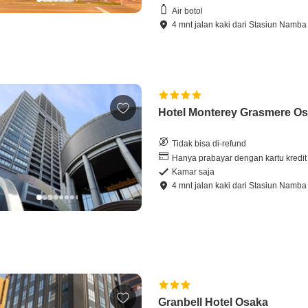
Air botol
4
mnt
jalan kaki
dari
Stasiun Namba
Hotel Monterey Grasmere O
Tidak bisa di-refund
Hanya prabayar dengan kartu kredit
Kamar saja
4
mnt
jalan kaki
dari
Stasiun Namba
Granbell Hotel Osaka