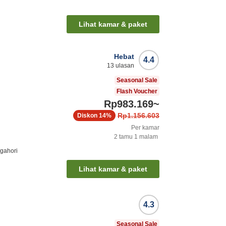
Lihat kamar & paket
Hebat
4.4
13
ulasan
Seasonal Sale
Flash Voucher
Rp983.169
~
Rp1.156.603
Diskon
14%
Per kamar
2
tamu
1
malam
agahori
Lihat kamar & paket
4.3
Seasonal Sale