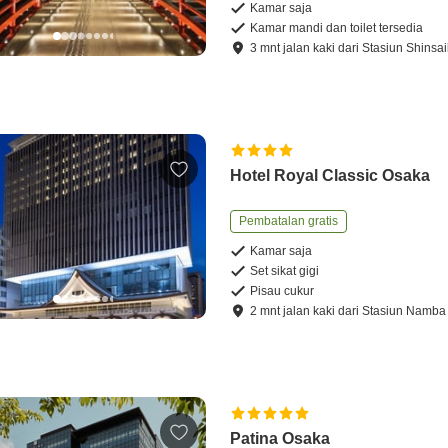
Kamar saja
Kamar mandi dan toilet tersedia
3
mnt
jalan kaki
dari
Stasiun Shinsa
Hotel Royal Classic Osaka
Pembatalan gratis
Kamar saja
Set sikat gigi
Pisau cukur
2
mnt
jalan kaki
dari
Stasiun Namba
Patina Osaka