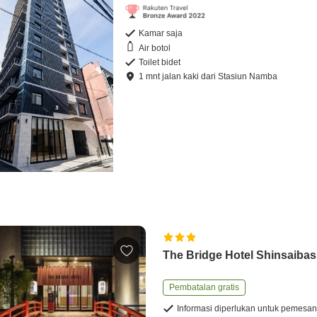
Kamar saja
Air botol
Toilet bidet
1
mnt
jalan kaki
dari
Stasiun Namba
The Bridge Hotel Shinsaibas
Pembatalan gratis
Informasi diperlukan untuk pemesa