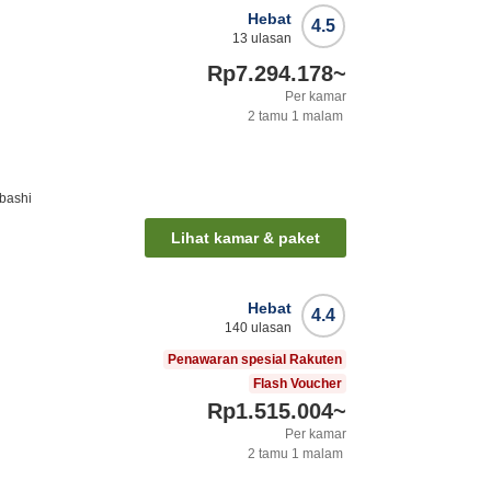
Hebat
4.5
13
ulasan
Rp7.294.178
~
Per kamar
2
tamu
1
malam
ibashi
Lihat kamar & paket
Hebat
4.4
140
ulasan
Penawaran spesial Rakuten
Flash Voucher
Rp1.515.004
~
Per kamar
2
tamu
1
malam