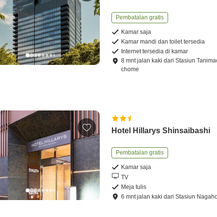
Pembatalan gratis
Kamar saja
Kamar mandi dan toilet tersedia
Internet tersedia di kamar
8
mnt
jalan kaki
dari
Stasiun Tanimac
chome
Hotel Hillarys Shinsaibashi
Pembatalan gratis
Kamar saja
TV
Meja tulis
6
mnt
jalan kaki
dari
Stasiun Nagaho