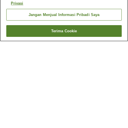
Privasi
Jangan Menjual Informasi Pribadi Saya
Terima Cookie
Kembali
1 akomodasi
Mengapa Anda melihat hasil ini