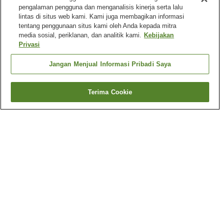
pengalaman pengguna dan menganalisis kinerja serta lalu
lintas di situs web kami. Kami juga membagikan informasi
tentang penggunaan situs kami oleh Anda kepada mitra
media sosial, periklanan, dan analitik kami.
Kebijakan
Privasi
Jangan Menjual Informasi Pribadi Saya
Terima Cookie
Kembali
18
akomodasi
Mengapa Anda melihat hasil ini