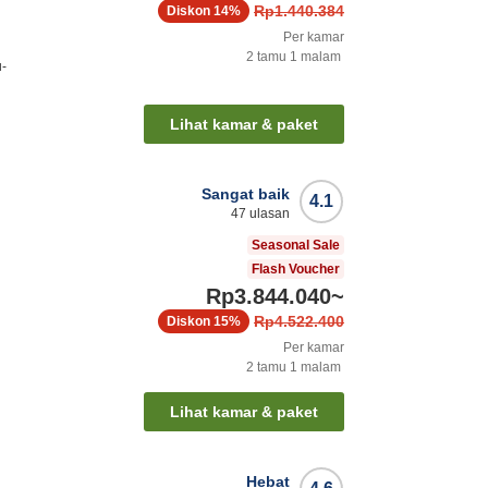
Rp1.440.384
Diskon
14%
Per kamar
2
tamu
1
malam
u-
Lihat kamar & paket
Sangat baik
4.1
47
ulasan
Seasonal Sale
Flash Voucher
Rp3.844.040
~
Rp4.522.400
Diskon
15%
Per kamar
2
tamu
1
malam
Lihat kamar & paket
Hebat