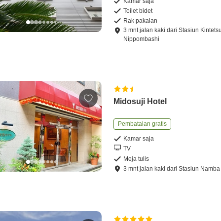
Kamar saja
Toilet bidet
Rak pakaian
3
mnt
jalan kaki
dari
Stasiun Kintets
Nippombashi
Midosuji Hotel
Pembatalan gratis
Kamar saja
TV
Meja tulis
3
mnt
jalan kaki
dari
Stasiun Namba