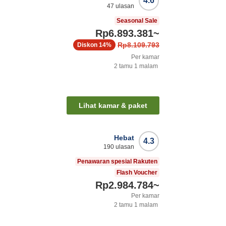
4.6
47
ulasan
Seasonal Sale
Rp6.893.381
~
Rp8.109.793
Diskon
14%
Per kamar
2
tamu
1
malam
Lihat kamar & paket
Hebat
4.3
190
ulasan
Penawaran spesial Rakuten
Flash Voucher
Rp2.984.784
~
Per kamar
2
tamu
1
malam