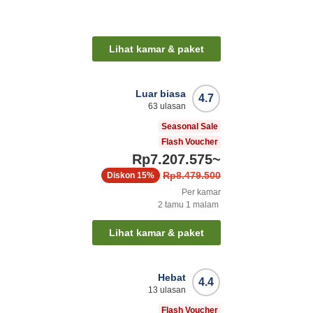
Lihat kamar & paket
Luar biasa
4.7
63
ulasan
Seasonal Sale
Flash Voucher
Rp7.207.575
~
Rp8.479.500
Diskon
15%
Per kamar
2
tamu
1
malam
Lihat kamar & paket
Hebat
4.4
13
ulasan
Flash Voucher