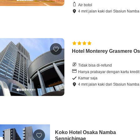
Air botol
4
mnt
jalan kaki
dari
Stasiun Namba
Hotel Monterey Grasmere O
Tidak bisa di-refund
Hanya prabayar dengan kartu kredit
Kamar saja
4
mnt
jalan kaki
dari
Stasiun Namba
Koko Hotel Osaka Namba
Sennichimae