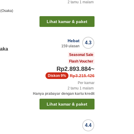
2
tamu
1
malam
 (Osaka)
Lihat kamar & paket
Hebat
4.3
159
ulasan
saka
Seasonal Sale
Flash Voucher
Rp2.893.884
~
Rp3.215.426
Diskon
9%
Per kamar
2
tamu
1
malam
Hanya prabayar dengan kartu kredit
Lihat kamar & paket
4.4