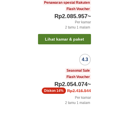
Penawaran spesial Rakuten
Flash Voucher
Rp2.085.957
~
Per kamar
2
tamu
1
malam
Lihat kamar & paket
4.3
Seasonal Sale
Flash Voucher
Rp2.054.074
~
Rp2.416.544
Diskon
14%
Per kamar
2
tamu
1
malam