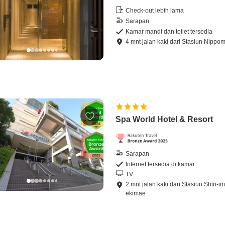
Check-out lebih lama
Sarapan
Kamar mandi dan toilet tersedia
4
mnt
jalan kaki
dari
Stasiun Nippo
Spa World Hotel & Resort
Sarapan
Internet tersedia di kamar
TV
2
mnt
jalan kaki
dari
Stasiun Shin-i
ekimae