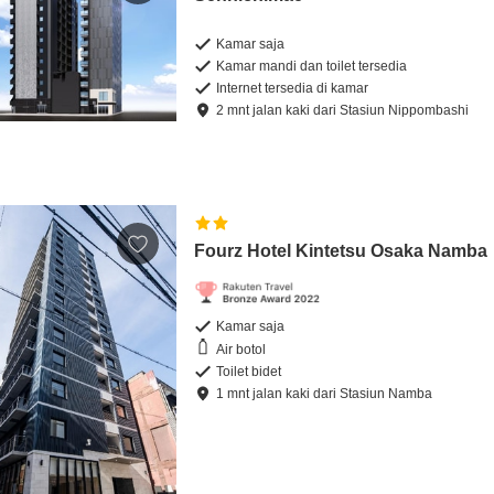
Kamar saja
Kamar mandi dan toilet tersedia
Internet tersedia di kamar
2
mnt
jalan kaki
dari
Stasiun Nippombashi
Fourz Hotel Kintetsu Osaka Namba
Kamar saja
Air botol
Toilet bidet
1
mnt
jalan kaki
dari
Stasiun Namba