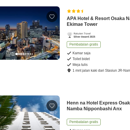
APA Hotel & Resort Osaka 
Ekimae Tower
Pembatalan gratis
Kamar saja
Toilet bidet
Meja tulis
1
mnt
jalan kaki
dari
Stasiun JR-Na
Henn na Hotel Express Osa
Namba Nipponbashi Anx
Pembatalan gratis