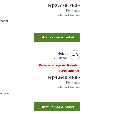
Rp2.776.753
~
Per kamar
2
tamu
1
malam
mbashi
Lihat kamar & paket
Hebat
4.3
23
ulasan
Penawaran spesial Rakuten
Flash Voucher
Rp4.540.489
~
Per kamar
2
tamu
1
malam
mamiya-
Lihat kamar & paket