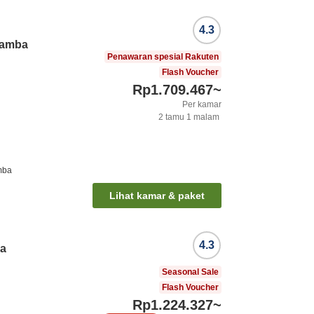
4.3
Namba
Penawaran spesial Rakuten
Flash Voucher
Rp1.709.467
~
Per kamar
2
tamu
1
malam
mba
Lihat kamar & paket
4.3
ka
Seasonal Sale
Flash Voucher
Rp1.224.327
~