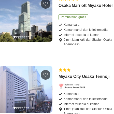
Osaka Marriott Miyako Hotel
Pembatalan gratis
Kamar saja
Kamar mandi dan toilet tersedia
Internet tersedia di kamar
0
mnt
jalan kaki
dari
Stasiun Osaka-
Abenobashi
Miyako City Osaka Tennoji
Kamar saja
Kamar mandi dan toilet tersedia
Internet tersedia di kamar
1
mnt
jalan kaki
dari
Stasiun Osaka-
Abenobashi