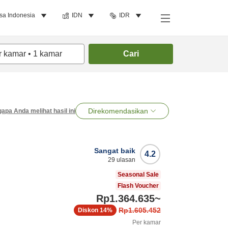
sa Indonesia
IDN
IDR
r kamar
•
1
kamar
Cari
Direkomendasikan
apa Anda melihat hasil ini
Sangat baik
4.2
29
ulasan
Seasonal Sale
Flash Voucher
Rp1.364.635
~
Rp1.605.452
Diskon
14%
Per kamar