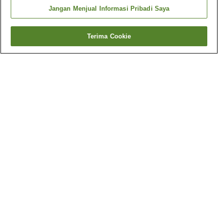
Jangan Menjual Informasi Pribadi Saya
Terima Cookie
Kembali
1 akomodasi
Mengapa Anda melihat hasil ini