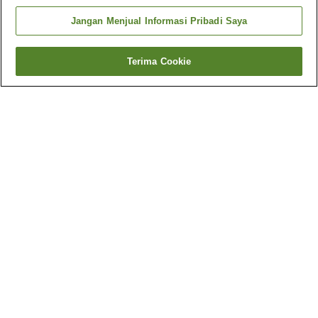
Jangan Menjual Informasi Pribadi Saya
Terima Cookie
Kembali
32
akomodasi
Mengapa Anda melihat hasil ini