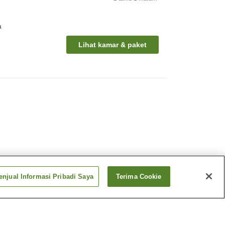
a
Lihat kamar & paket
njual Informasi Pribadi Saya
Terima Cookie