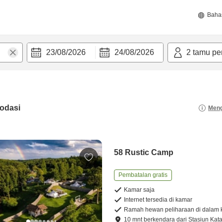
Baha
23/08/2026
24/08/2026
2
tamu pe
odasi
Meng
58 Rustic Camp
Pembatalan gratis
Kamar saja
Internet tersedia di kamar
Ramah hewan peliharaan di dalam
10
mnt
berkendara
dari
Stasiun Kat