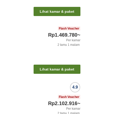
Lihat kamar & paket
Flash Voucher
Rp1.469.780
~
Per kamar
2
tamu
1
malam
Lihat kamar & paket
4.9
Flash Voucher
Rp2.102.916
~
Per kamar
2
tamu
1
malam