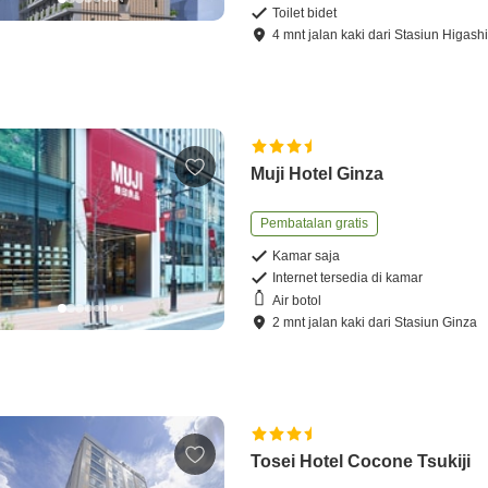
Toilet bidet
4
mnt
jalan kaki
dari
Stasiun Higash
Muji Hotel Ginza
Pembatalan gratis
Kamar saja
Internet tersedia di kamar
Air botol
2
mnt
jalan kaki
dari
Stasiun Ginza
Tosei Hotel Cocone Tsukiji