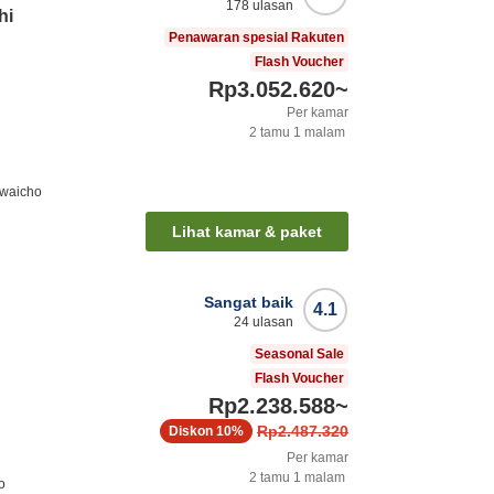
178
ulasan
hi
Penawaran spesial Rakuten
Flash Voucher
Rp3.052.620
~
Per kamar
2
tamu
1
malam
iwaicho
Lihat kamar & paket
Sangat baik
4.1
24
ulasan
Seasonal Sale
Flash Voucher
Rp2.238.588
~
Rp2.487.320
Diskon
10%
Per kamar
2
tamu
1
malam
o