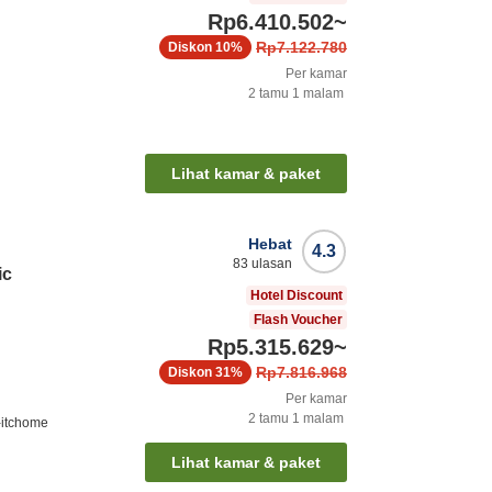
Rp6.410.502
~
Rp7.122.780
Diskon
10%
Per kamar
2
tamu
1
malam
Lihat kamar & paket
Hebat
4.3
83
ulasan
ic
Hotel Discount
Flash Voucher
Rp5.315.629
~
Rp7.816.968
Diskon
31%
Per kamar
2
tamu
1
malam
-itchome
Lihat kamar & paket