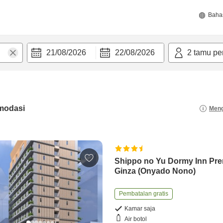
Baha
21/08/2026
22/08/2026
2
tamu pe
modasi
Meng
Shippo no Yu Dormy Inn Pr
Ginza (Onyado Nono)
Pembatalan gratis
Kamar saja
Air botol