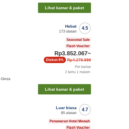
Lihat kamar & paket
Hebat
4.5
173
ulasan
Seasonal Sale
Flash Voucher
Rp3.852.067
~
Rp4.279.999
Diskon
9%
Per kamar
2
tamu
1
malam
i-Ginza
Lihat kamar & paket
Luar biasa
4.7
85
ulasan
Penawaran Hotel Mewah
Flash Voucher