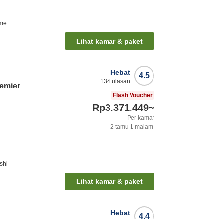
ome
Lihat kamar & paket
Hebat
4.5
134
ulasan
remier
Flash Voucher
Rp3.371.449
~
Per kamar
2
tamu
1
malam
shi
Lihat kamar & paket
Hebat
4.4