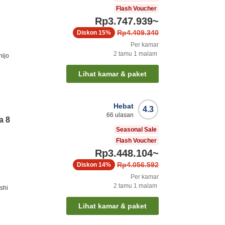
Flash Voucher
Rp3.747.939
~
Rp4.409.340
Diskon
15%
Per kamar
2
tamu
1
malam
hijo
Lihat kamar & paket
Hebat
4.3
66
ulasan
a 8
Seasonal Sale
Flash Voucher
Rp3.448.104
~
Rp4.056.592
Diskon
14%
Per kamar
2
tamu
1
malam
shi
Lihat kamar & paket