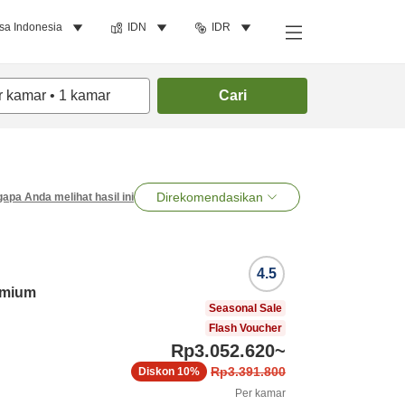
sa Indonesia
IDN
IDR
r kamar
•
1
kamar
Cari
Direkomendasikan
apa Anda melihat hasil ini
4.5
emium
Seasonal Sale
Flash Voucher
Rp3.052.620
~
Rp3.391.800
Diskon
10%
Per kamar