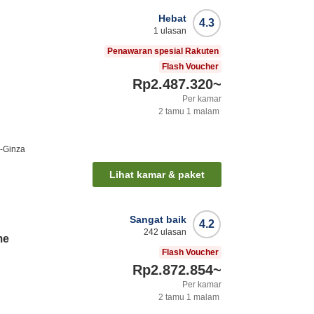
Hebat
4.3
1
ulasan
Penawaran spesial Rakuten
Flash Voucher
Rp2.487.320
~
Per kamar
2
tamu
1
malam
i-Ginza
Lihat kamar & paket
Sangat baik
4.2
242
ulasan
me
Flash Voucher
Rp2.872.854
~
Per kamar
2
tamu
1
malam