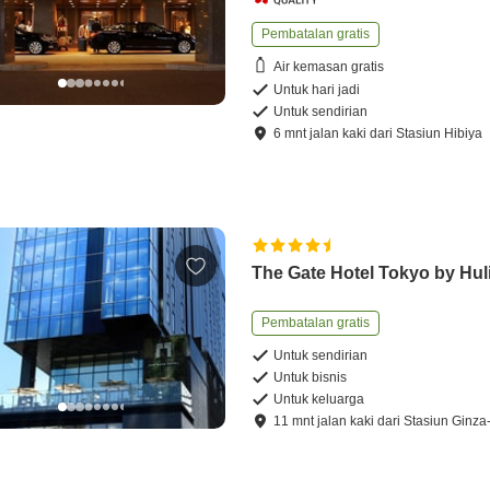
Pembatalan gratis
Air kemasan gratis
Untuk hari jadi
Untuk sendirian
6
mnt
jalan kaki
dari
Stasiun Hibiya
The Gate Hotel Tokyo by Hul
Pembatalan gratis
Untuk sendirian
Untuk bisnis
Untuk keluarga
11
mnt
jalan kaki
dari
Stasiun Ginza