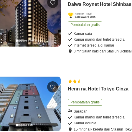
Daiwa Roynet Hotel Shinbas
Pembatalan gratis
Kamar saja
Kamar mandi dan toilet tersedia
Internet tersedia di kamar
3
mnt
jalan kaki
dari
Stasiun Uchisa
Henn na Hotel Tokyo Ginza
Pembatalan gratis
Sarapan
Kamar mandi dan toilet tersedia
Kamar double
15
mnt
naik kereta
dari
Stasiun Toky