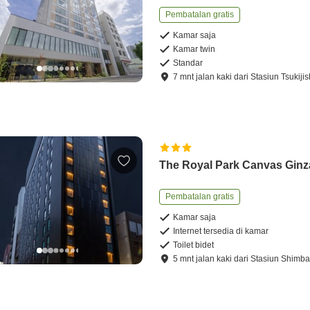
Pembatalan gratis
Kamar saja
Kamar twin
Standar
7
mnt
jalan kaki
dari
Stasiun Tsukijis
The Royal Park Canvas Ginz
Pembatalan gratis
Kamar saja
Internet tersedia di kamar
Toilet bidet
5
mnt
jalan kaki
dari
Stasiun Shimba