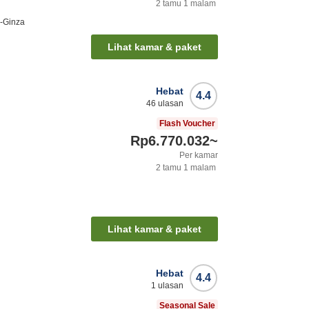
2
tamu
1
malam
i-Ginza
Lihat kamar & paket
Hebat
4.4
46
ulasan
Flash Voucher
Rp6.770.032
~
Per kamar
2
tamu
1
malam
Lihat kamar & paket
Hebat
4.4
1
ulasan
Seasonal Sale