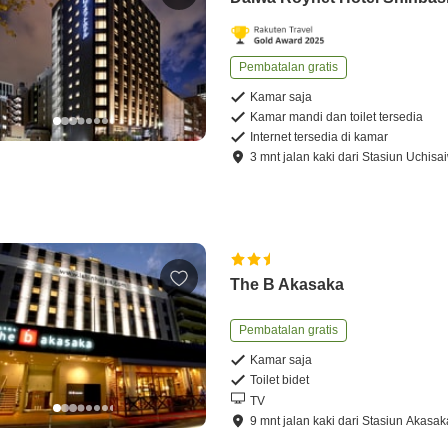
Pembatalan gratis
Kamar saja
Kamar mandi dan toilet tersedia
Internet tersedia di kamar
3
mnt
jalan kaki
dari
Stasiun Uchisa
The B Akasaka
Pembatalan gratis
Kamar saja
Toilet bidet
TV
9
mnt
jalan kaki
dari
Stasiun Akasak