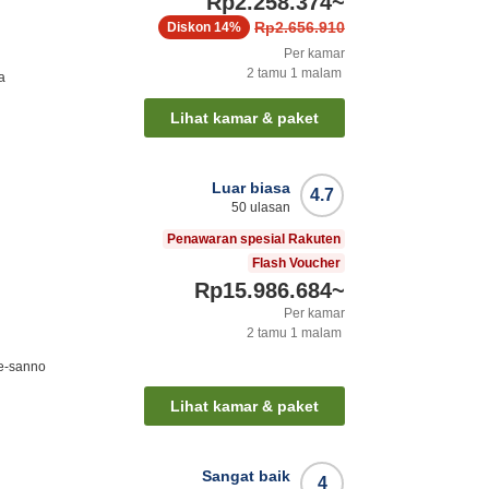
Rp2.258.374
~
Rp2.656.910
Diskon
14%
Per kamar
2
tamu
1
malam
a
Lihat kamar & paket
Luar biasa
4.7
50
ulasan
Penawaran spesial Rakuten
Flash Voucher
Rp15.986.684
~
Per kamar
2
tamu
1
malam
e-sanno
Lihat kamar & paket
Sangat baik
4