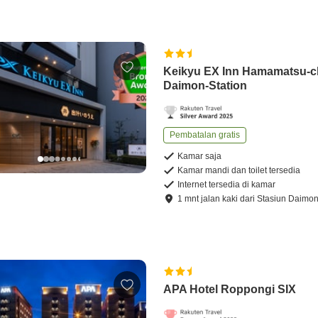
Keikyu EX Inn Hamamatsu-
Daimon-Station
Pembatalan gratis
Kamar saja
Kamar mandi dan toilet tersedia
Internet tersedia di kamar
1
mnt
jalan kaki
dari
Stasiun Daimo
APA Hotel Roppongi SIX