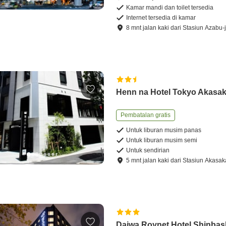
Kamar mandi dan toilet tersedia
Internet tersedia di kamar
8
mnt
jalan kaki
dari
Stasiun Azabu-
Henn na Hotel Tokyo Akasa
Pembatalan gratis
Untuk liburan musim panas
Untuk liburan musim semi
Untuk sendirian
5
mnt
jalan kaki
dari
Stasiun Akasak
Daiwa Roynet Hotel Shinbas