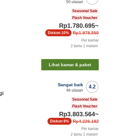
50
ulasan
Seasonal Sale
Flash Voucher
Rp1.780.695
~
Rp1.978.550
Diskon
10%
Per kamar
2
tamu
1
malam
n
Lihat kamar & paket
Sangat baik
4.2
46
ulasan
gi
Seasonal Sale
Flash Voucher
Rp3.803.564
~
Rp4.226.182
Diskon
9%
Per kamar
2
tamu
1
malam