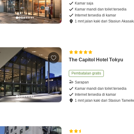
Kamar saja
Kamar mandi dan toilet tersedia
Internet tersedia di kamar
1
mnt
jalan kaki
dari
Stasiun Akasak
The Capitol Hotel Tokyu
Pembatalan gratis
Sarapan
Kamar mandi dan toilet tersedia
Internet tersedia di kamar
1
mnt
jalan kaki
dari
Stasiun Tameik