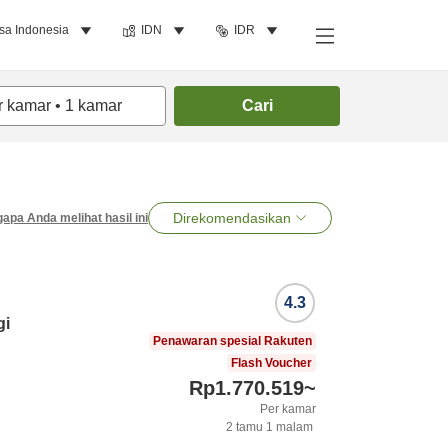
sa Indonesia
IDN
IDR
r kamar
•
1
kamar
Cari
Direkomendasikan
apa Anda melihat hasil ini
4.3
gi
Penawaran spesial Rakuten
Flash Voucher
Rp1.770.519
~
Per kamar
2
tamu
1
malam