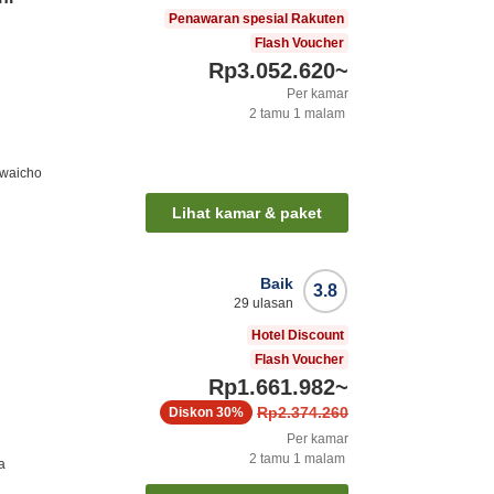
Penawaran spesial Rakuten
Flash Voucher
Rp3.052.620
~
Per kamar
2
tamu
1
malam
iwaicho
Lihat kamar & paket
Baik
3.8
29
ulasan
Hotel Discount
Flash Voucher
Rp1.661.982
~
Rp2.374.260
Diskon
30%
Per kamar
2
tamu
1
malam
a