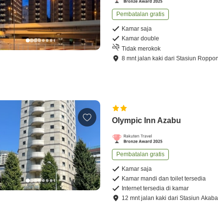
Pembatalan gratis
Kamar saja
Kamar double
Tidak merokok
8
mnt
jalan kaki
dari
Stasiun Roppo
Olympic Inn Azabu
Pembatalan gratis
Kamar saja
Kamar mandi dan toilet tersedia
Internet tersedia di kamar
12
mnt
jalan kaki
dari
Stasiun Akab