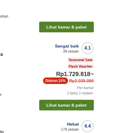
juban
Lihat kamar & paket
Sangat baik
4.1
39
ulasan
ka
Seasonal Sale
Flash Voucher
Rp1.729.818
~
Rp2.035.080
Diskon
15%
Per kamar
2
tamu
1
malam
a
Lihat kamar & paket
Hebat
4.4
178
ulasan
hi