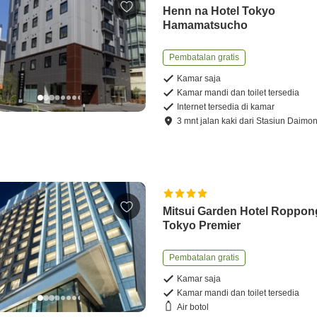
Henn na Hotel Tokyo
Hamamatsucho
Pembatalan gratis
Kamar saja
Kamar mandi dan toilet tersedia
Internet tersedia di kamar
3
mnt
jalan kaki
dari
Stasiun Daimo
Mitsui Garden Hotel Roppon
Tokyo Premier
Pembatalan gratis
Kamar saja
Kamar mandi dan toilet tersedia
Air botol