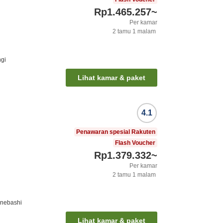
Rp1.465.257
~
Per kamar
2
tamu
1
malam
ngi
Lihat kamar & paket
4.1
Penawaran spesial Rakuten
Flash Voucher
Rp1.379.332
~
Per kamar
2
tamu
1
malam
anebashi
Lihat kamar & paket