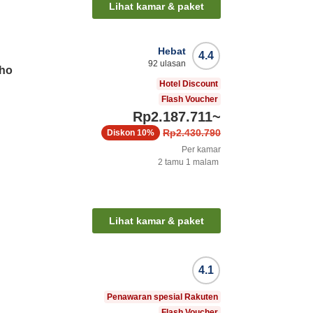
Lihat kamar & paket
Hebat
4.4
92
ulasan
cho
Hotel Discount
Flash Voucher
Rp2.187.711
~
Rp2.430.790
Diskon
10%
Per kamar
2
tamu
1
malam
n
Lihat kamar & paket
4.1
Penawaran spesial Rakuten
Flash Voucher