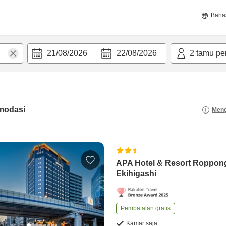
Baha
21/08/2026
22/08/2026
2
tamu pe
modasi
Meng
APA Hotel & Resort Roppon
Ekihigashi
Pembatalan gratis
Kamar saja