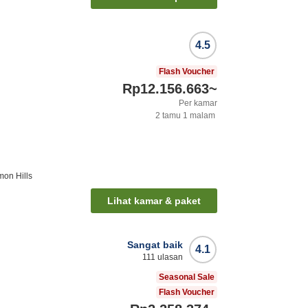
4.5
Flash Voucher
Rp12.156.663
~
Per kamar
2
tamu
1
malam
mon Hills
Lihat kamar & paket
Sangat baik
4.1
111
ulasan
Seasonal Sale
Flash Voucher