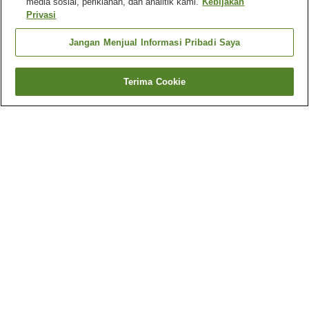
media sosial, periklanan, dan analitik kami.
Kebijakan
Privasi
Jangan Menjual Informasi Pribadi Saya
Terima Cookie
Kembali
1 akomodasi
Mengapa Anda melihat hasil ini