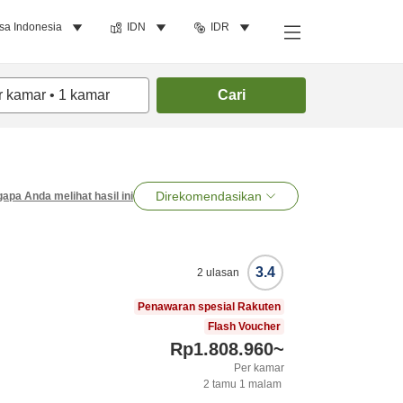
sa Indonesia
IDN
IDR
r kamar
•
1
kamar
Cari
Direkomendasikan
apa Anda melihat hasil ini
3.4
2
ulasan
Penawaran spesial Rakuten
Flash Voucher
Rp1.808.960
~
Per kamar
2
tamu
1
malam