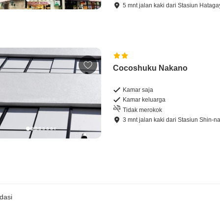
5
mnt
jalan kaki
dari
Stasiun Hataga
Cocoshuku Nakano
Kamar saja
Kamar keluarga
Tidak merokok
3
mnt
jalan kaki
dari
Stasiun Shin-n
dasi