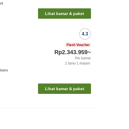
ya
Lihat kamar & paket
4.3
Flash Voucher
Rp2.343.959
~
Per kamar
2
tamu
1
malam
akano
Lihat kamar & paket