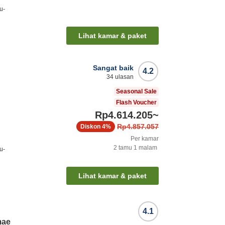
u-
Lihat kamar & paket
Sangat baik
4.2
34
ulasan
Seasonal Sale
Flash Voucher
Rp4.614.205
~
Rp4.857.057
Diskon
4%
Per kamar
2
tamu
1
malam
u-
Lihat kamar & paket
4.1
mae