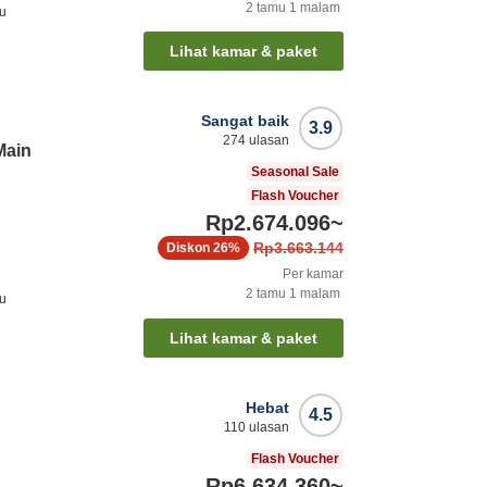
2
tamu
1
malam
ku
Lihat kamar & paket
Sangat baik
3.9
274
ulasan
Main
Seasonal Sale
Flash Voucher
Rp2.674.096
~
Rp3.663.144
Diskon
26%
Per kamar
2
tamu
1
malam
ku
Lihat kamar & paket
Hebat
4.5
110
ulasan
Flash Voucher
Rp6.634.360
~