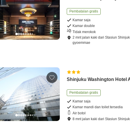
Pembatalan gratis
Kamar saja
Kamar double
Tidak merokok
2
mnt
jalan kaki
dari
Stasiun Shinjuk
gyoemmae
Shinjuku Washington Hotel
Pembatalan gratis
Kamar saja
Kamar mandi dan toilet tersedia
Air botol
8
mnt
jalan kaki
dari
Stasiun Shinju