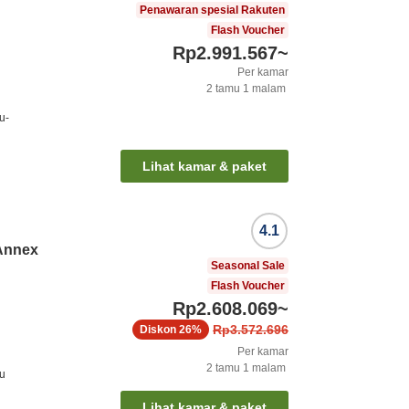
Penawaran spesial Rakuten
Flash Voucher
Rp2.991.567
~
Per kamar
2
tamu
1
malam
u-
Lihat kamar & paket
4.1
 Annex
Seasonal Sale
Flash Voucher
Rp2.608.069
~
Rp3.572.696
Diskon
26%
Per kamar
2
tamu
1
malam
ku
Lihat kamar & paket