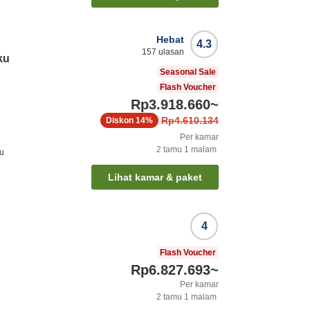
Hebat
4.3
157
ulasan
ku
Seasonal Sale
Flash Voucher
Rp3.918.660
~
Rp4.610.134
Diskon
14%
Per kamar
2
tamu
1
malam
ku
Lihat kamar & paket
4
Flash Voucher
Rp6.827.693
~
Per kamar
2
tamu
1
malam