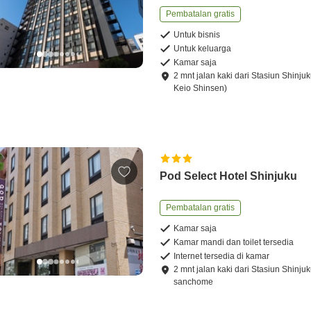
Pembatalan gratis
Untuk bisnis
Untuk keluarga
Kamar saja
2
mnt
jalan kaki
dari
Stasiun Shinjuk
Keio Shinsen)
Pod Select Hotel Shinjuku
Pembatalan gratis
Kamar saja
Kamar mandi dan toilet tersedia
Internet tersedia di kamar
2
mnt
jalan kaki
dari
Stasiun Shinjuk
sanchome