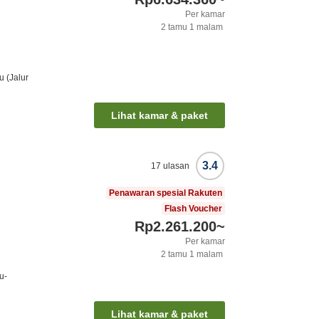
Per kamar
2
tamu
1
malam
u (Jalur
Lihat kamar & paket
3.4
17
ulasan
Penawaran spesial Rakuten
Flash Voucher
Rp2.261.200
~
Per kamar
2
tamu
1
malam
u-
Lihat kamar & paket