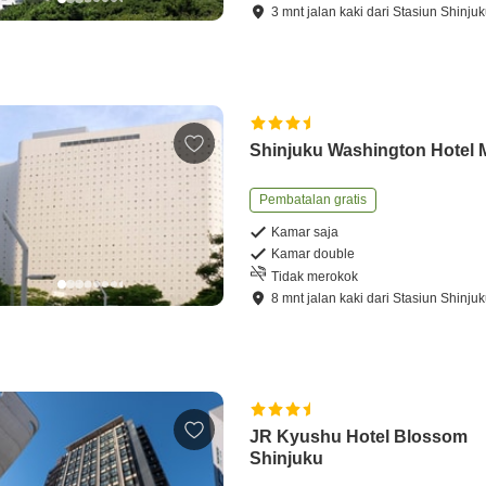
3
mnt
jalan kaki
dari
Stasiun Shinju
Shinjuku Washington Hotel 
Pembatalan gratis
Kamar saja
Kamar double
Tidak merokok
8
mnt
jalan kaki
dari
Stasiun Shinju
JR Kyushu Hotel Blossom
Shinjuku