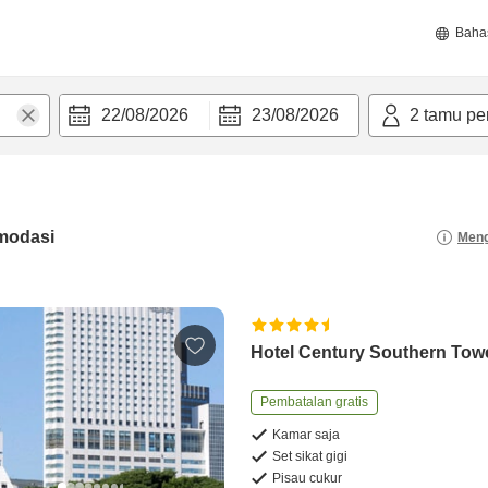
Baha
22/08/2026
23/08/2026
2
tamu pe
modasi
Meng
Hotel Century Southern Tow
Pembatalan gratis
Kamar saja
Set sikat gigi
Pisau cukur