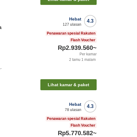
Hebat
4.3
127
ulasan
a
Penawaran spesial Rakuten
Flash Voucher
Rp2.939.560
~
Per kamar
2
tamu
1
malam
-
Lihat kamar & paket
Hebat
4.3
78
ulasan
Penawaran spesial Rakuten
Flash Voucher
Rp5.770.582
~