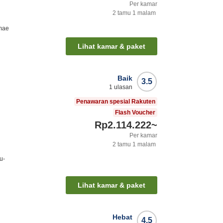
Per kamar
2
tamu
1
malam
mae
Lihat kamar & paket
Baik
3.5
1
ulasan
Penawaran spesial Rakuten
Flash Voucher
Rp2.114.222
~
Per kamar
2
tamu
1
malam
u-
Lihat kamar & paket
Hebat
4.5