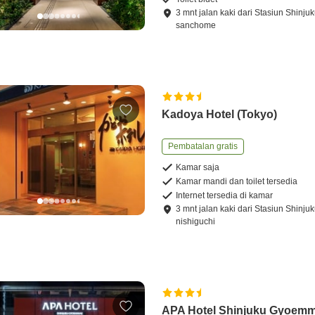
3
mnt
jalan kaki
dari
Stasiun Shinjuk
sanchome
Kadoya Hotel (Tokyo)
Pembatalan gratis
Kamar saja
Kamar mandi dan toilet tersedia
Internet tersedia di kamar
3
mnt
jalan kaki
dari
Stasiun Shinjuk
nishiguchi
APA Hotel Shinjuku Gyoem