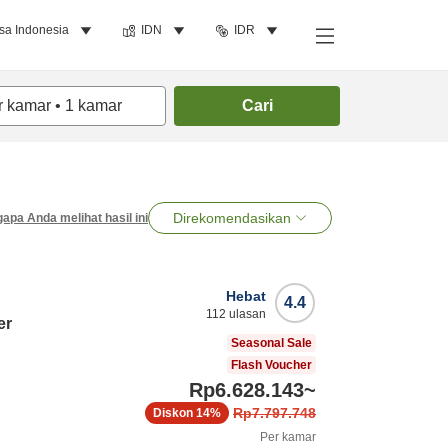
sa Indonesia
IDN
IDR
r kamar
•
1
kamar
Cari
Direkomendasikan
apa Anda melihat hasil ini
Hebat
4.4
112
ulasan
er
Seasonal Sale
Flash Voucher
Rp6.628.143
~
Rp7.797.748
Diskon
14%
Per kamar