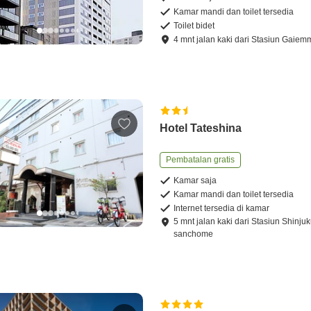
Kamar mandi dan toilet tersedia
Toilet bidet
4
mnt
jalan kaki
dari
Stasiun Gaiem
Hotel Tateshina
Pembatalan gratis
Kamar saja
Kamar mandi dan toilet tersedia
Internet tersedia di kamar
5
mnt
jalan kaki
dari
Stasiun Shinjuk
sanchome