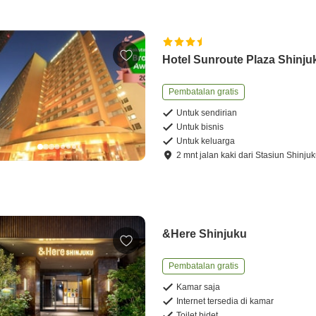
Hotel Sunroute Plaza Shinju
Pembatalan gratis
Untuk sendirian
Untuk bisnis
Untuk keluarga
2
mnt
jalan kaki
dari
Stasiun Shinju
&Here Shinjuku
Pembatalan gratis
Kamar saja
Internet tersedia di kamar
Toilet bidet