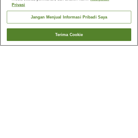
Privasi
Jangan Menjual Informasi Pribadi Saya
Terima Cookie
Kembali
22
akomodasi
Mengapa Anda melihat hasil ini