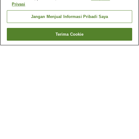
Privasi
Jangan Menjual Informasi Pribadi Saya
Terima Cookie
Kembali
17
akomodasi
Mengapa Anda melihat hasil ini