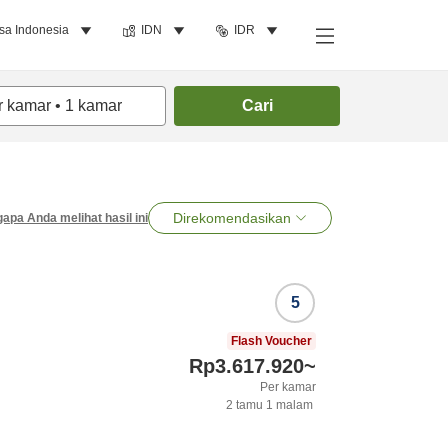
sa Indonesia
IDN
IDR
r kamar
•
1
kamar
Cari
Direkomendasikan
apa Anda melihat hasil ini
5
Flash Voucher
Rp3.617.920
~
Per kamar
2
tamu
1
malam