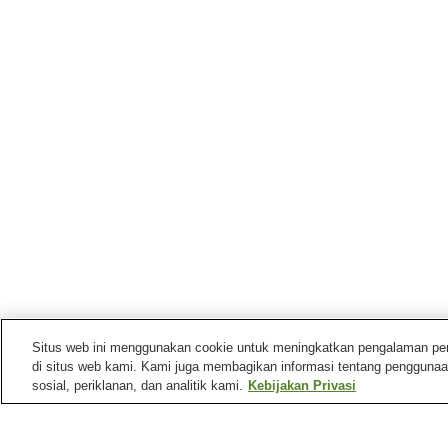
Situs web ini menggunakan cookie untuk meningkatkan pengalaman pengg
di situs web kami. Kami juga membagikan informasi tentang penggunaa
sosial, periklanan, dan analitik kami.
Kebijakan Privasi
Stasiun kereta di
Kota Himi
Stasiun Himi
Stasiun Shimao