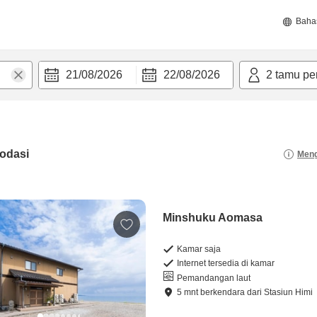
Baha
21/08/2026
22/08/2026
2
tamu pe
odasi
Meng
Minshuku Aomasa
Kamar saja
Internet tersedia di kamar
Pemandangan laut
5
mnt
berkendara
dari
Stasiun Himi