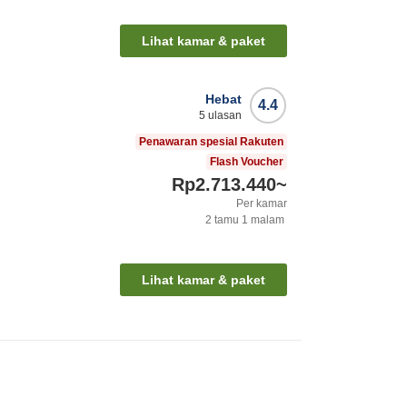
Lihat kamar & paket
Hebat
4.4
5
ulasan
Penawaran spesial Rakuten
Flash Voucher
Rp2.713.440
~
Per kamar
2
tamu
1
malam
Lihat kamar & paket