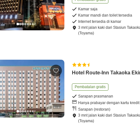
Kamar saja
Kamar mandi dan toilet tersedia
Internet tersedia di kamar
3
mnt
jalan kaki
dari
Stasiun Takaok
(Toyama)
Hotel Route-Inn Takaoka Ek
Pembatalan gratis
Sarapan prasmanan
Hanya prabayar dengan kartu kredit
Sarapan (restoran)
3
mnt
jalan kaki
dari
Stasiun Takaok
(Toyama)