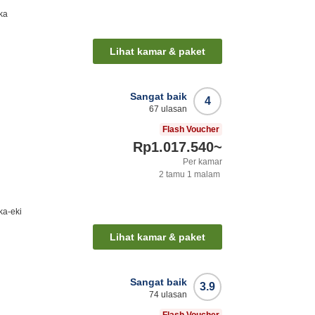
ka
Lihat kamar & paket
Sangat baik
4
67
ulasan
Flash Voucher
Rp1.017.540
~
Per kamar
2
tamu
1
malam
ka-eki
Lihat kamar & paket
Sangat baik
3.9
74
ulasan