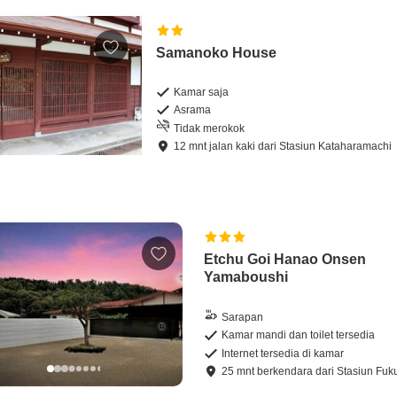
Samanoko House
Kamar saja
Asrama
Tidak merokok
12
mnt
jalan kaki
dari
Stasiun Kataharamachi
Etchu Goi Hanao Onsen
Yamaboushi
Sarapan
Kamar mandi dan toilet tersedia
Internet tersedia di kamar
25
mnt
berkendara
dari
Stasiun Fuk