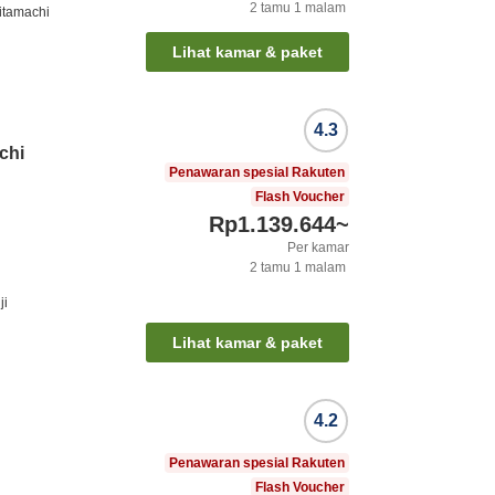
2
tamu
1
malam
itamachi
Lihat kamar & paket
4.3
chi
Penawaran spesial Rakuten
Flash Voucher
Rp1.139.644
~
Per kamar
2
tamu
1
malam
ji
Lihat kamar & paket
4.2
Penawaran spesial Rakuten
Flash Voucher