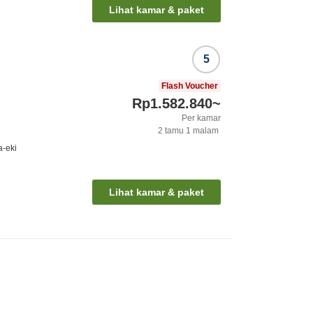
Lihat kamar & paket
5
Flash Voucher
Rp1.582.840
~
Per kamar
2
tamu
1
malam
a-eki
Lihat kamar & paket