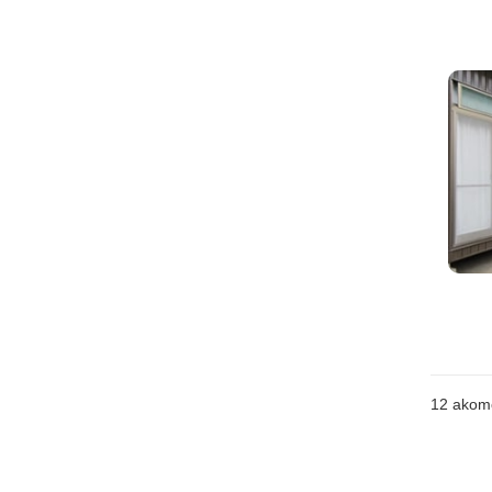
12
akom