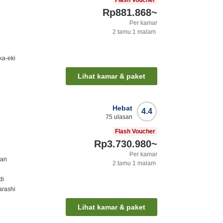
Flash Voucher
Rp881.868
~
Per kamar
2
tamu
1
malam
ka-eki
Lihat kamar & paket
Hebat
4.4
75
ulasan
Flash Voucher
Rp3.730.980
~
Per kamar
nan
2
tamu
1
malam
di
arashi
Lihat kamar & paket