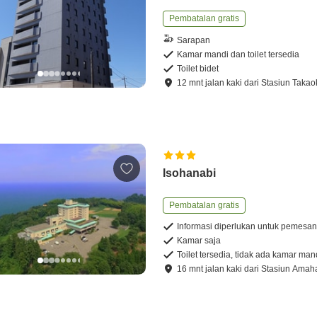
Pembatalan gratis
Sarapan
Kamar mandi dan toilet tersedia
Toilet bidet
12
mnt
jalan kaki
dari
Stasiun Takao
Isohanabi
Pembatalan gratis
Informasi diperlukan untuk pemesa
Kamar saja
Toilet tersedia, tidak ada kamar man
16
mnt
jalan kaki
dari
Stasiun Amah