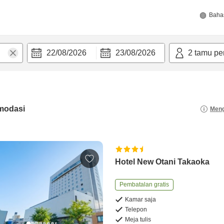
Baha
22/08/2026
23/08/2026
2
tamu pe
modasi
Meng
Hotel New Otani Takaoka
Pembatalan gratis
Kamar saja
Telepon
Meja tulis