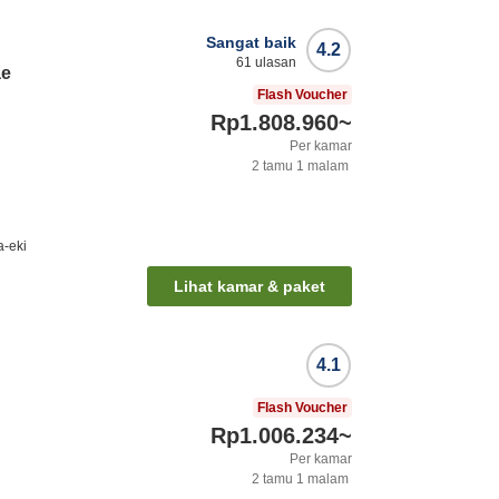
Sangat baik
4.2
61
ulasan
ae
Flash Voucher
Rp1.808.960
~
Per kamar
2
tamu
1
malam
a-eki
Lihat kamar & paket
4.1
Flash Voucher
Rp1.006.234
~
Per kamar
2
tamu
1
malam