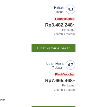
Hebat
4.3
1
ulasan
Flash Voucher
Rp3.482.248
~
Per kamar
2
tamu
1
malam
Lihat kamar & paket
Luar biasa
4.7
7
ulasan
Flash Voucher
Rp7.665.468
~
Per kamar
2
tamu
1
malam
uoka