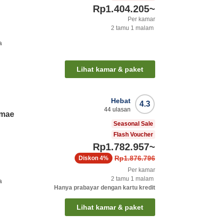
Rp1.404.205
~
Per kamar
2
tamu
1
malam
a
Lihat kamar & paket
Hebat
4.3
44
ulasan
imae
Seasonal Sale
Flash Voucher
Rp1.782.957
~
Rp1.876.796
Diskon
4%
Per kamar
2
tamu
1
malam
a
Hanya prabayar dengan kartu kredit
Lihat kamar & paket