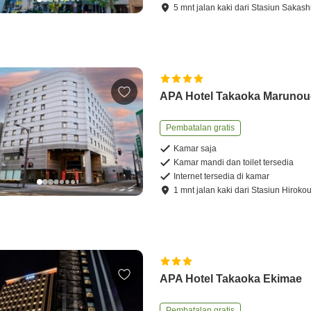
5
mnt
jalan kaki
dari
Stasiun Sakash
APA Hotel Takaoka Marunou
Pembatalan gratis
Kamar saja
Kamar mandi dan toilet tersedia
Internet tersedia di kamar
1
mnt
jalan kaki
dari
Stasiun Hirokou
APA Hotel Takaoka Ekimae
Pembatalan gratis