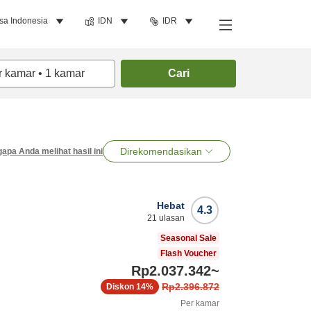
sa Indonesia
IDN
IDR
r kamar
•
1
kamar
Cari
Direkomendasikan
apa Anda melihat hasil ini
Hebat
4.3
21
ulasan
Seasonal Sale
Flash Voucher
Rp2.037.342
~
Rp2.396.872
Diskon
14%
Per kamar