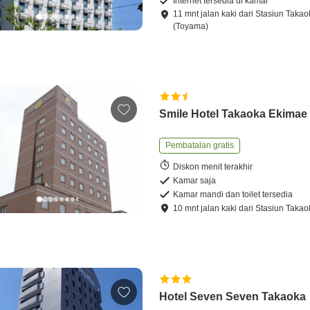
Internet tersedia di kamar
11
mnt
jalan kaki
dari
Stasiun Takao
(Toyama)
Smile Hotel Takaoka Ekimae
Pembatalan gratis
Diskon menit terakhir
Kamar saja
Kamar mandi dan toilet tersedia
10
mnt
jalan kaki
dari
Stasiun Takao
Hotel Seven Seven Takaoka