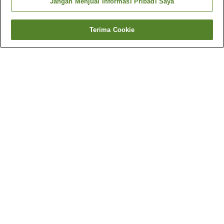
Jangan Menjual Informasi Pribadi Saya
Terima Cookie
Kembali
1 akomodasi
Mengapa Anda melihat hasil ini