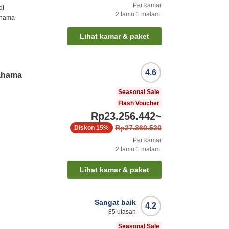
Per kamar
di
2
tamu
1
malam
ahama
Lihat kamar & paket
4.6
rahama
Seasonal Sale
Flash Voucher
Rp23.256.442
~
Rp27.360.520
Diskon
15%
Per kamar
2
tamu
1
malam
Lihat kamar & paket
Sangat baik
4.2
85
ulasan
Seasonal Sale