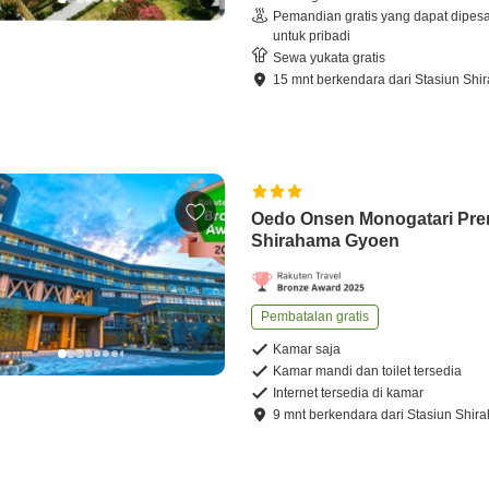
Pemandian gratis yang dapat dipes
untuk pribadi
Sewa yukata gratis
15
mnt
berkendara
dari
Stasiun Shi
Oedo Onsen Monogatari Pr
Shirahama Gyoen
Pembatalan gratis
Kamar saja
Kamar mandi dan toilet tersedia
Internet tersedia di kamar
9
mnt
berkendara
dari
Stasiun Shir