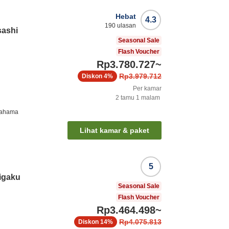
Hebat
4.3
190
ulasan
sashi
Seasonal Sale
Flash Voucher
Rp3.780.727
~
Rp3.979.712
Diskon
4%
Per kamar
2
tamu
1
malam
rahama
Lihat kamar & paket
5
igaku
Seasonal Sale
Flash Voucher
Rp3.464.498
~
Rp4.075.813
Diskon
14%