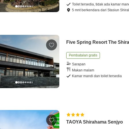
Toilet tersedia, tidak ada kamar man
5
mnt
berkendara
dari
Stasiun Shir
Five Spring Resort The Shi
Pembatalan gratis
Sarapan
Makan malam
Kamar mandi dan toilet tersedia
TAOYA Shirahama Senjyo