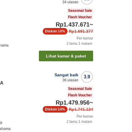
34
ulasan
Seasonal Sale
Flash Voucher
Rp1.437.671
~
Rp1.691.377
Diskon
14%
Per kamar
2
tamu
1
malam
ahama
Lihat kamar & paket
Sangat baik
3.9
36
ulasan
 A
Seasonal Sale
Flash Voucher
Rp1.479.956
~
Rp1.741.124
Diskon
14%
Per kamar
2
tamu
1
malam
di
rahama