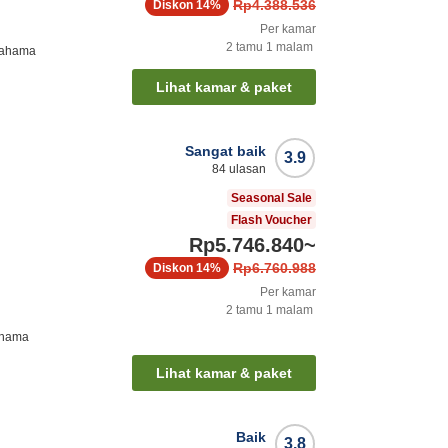
Rp4.388.536
Diskon
14%
Per kamar
2
tamu
1
malam
rahama
Lihat kamar & paket
Sangat baik
3.9
84
ulasan
Seasonal Sale
Flash Voucher
Rp5.746.840
~
Rp6.760.988
Diskon
14%
Per kamar
2
tamu
1
malam
ahama
Lihat kamar & paket
Baik
3.8