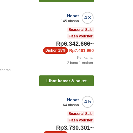
Hebat
4.3
145
ulasan
Seasonal Sale
Flash Voucher
Rp6.342.666
~
Rp7.461.960
Diskon
15%
Per kamar
2
tamu
1
malam
rahama
Lihat kamar & paket
Hebat
4.5
64
ulasan
Seasonal Sale
Flash Voucher
Rp3.730.301
~