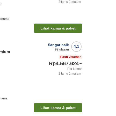
2
tamu
1
malam
an
rahama
Lihat kamar & paket
Sangat baik
4.1
99
ulasan
emium
Flash Voucher
Rp4.567.624
~
Per kamar
2
tamu
1
malam
ahama
Lihat kamar & paket