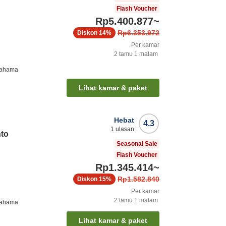
Flash Voucher
Rp5.400.877
~
Rp6.353.972
Diskon
14%
Per kamar
2
tamu
1
malam
rahama
Lihat kamar & paket
Hebat
4.3
1
ulasan
to
Seasonal Sale
Flash Voucher
Rp1.345.414
~
Rp1.582.840
Diskon
15%
Per kamar
2
tamu
1
malam
rahama
Lihat kamar & paket