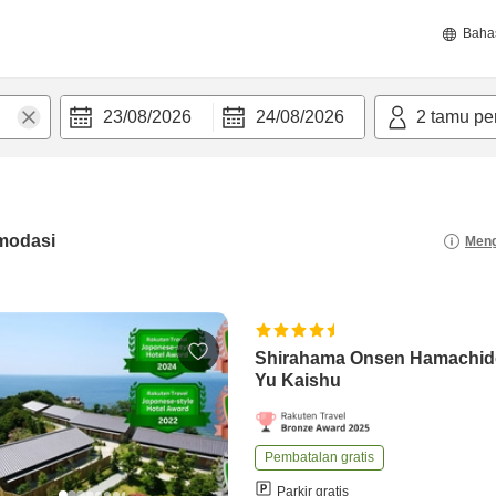
Baha
23/08/2026
24/08/2026
2
tamu pe
modasi
Meng
Shirahama Onsen Hamachido
Yu Kaishu
Pembatalan gratis
Parkir gratis