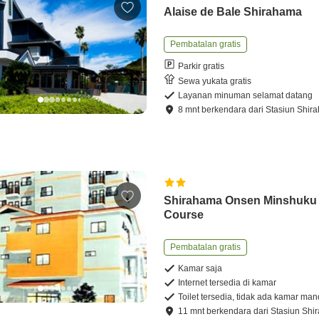
Alaise de Bale Shirahama
Pembatalan gratis
Parkir gratis
Sewa yukata gratis
Layanan minuman selamat datang
8
mnt
berkendara
dari
Stasiun Shir
Shirahama Onsen Minshuku
Course
Pembatalan gratis
Kamar saja
Internet tersedia di kamar
Toilet tersedia, tidak ada kamar man
11
mnt
berkendara
dari
Stasiun Shi