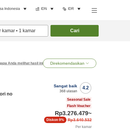
sa Indonesia
IDN
IDR
r kamar
•
1
kamar
Cari
Direkomendasikan
apa Anda melihat hasil ini
Sangat baik
4.2
368
ulasan
ri no
Seasonal Sale
Flash Voucher
Rp3.276.479
~
Rp3.640.532
Diskon
9%
Per kamar