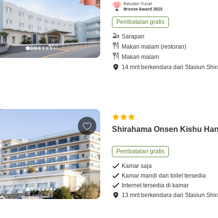
Pembatalan gratis
Sarapan
Makan malam (restoran)
Makan malam
14
mnt
berkendara
dari
Stasiun Shi
Shirahama Onsen Kishu Han
Pembatalan gratis
Kamar saja
Kamar mandi dan toilet tersedia
Internet tersedia di kamar
13
mnt
berkendara
dari
Stasiun Shi