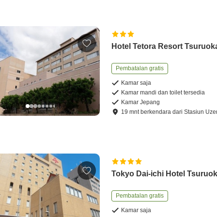
Hotel Tetora Resort Tsuruok
Pembatalan gratis
Kamar saja
Kamar mandi dan toilet tersedia
Kamar Jepang
19
mnt
berkendara
dari
Stasiun Uz
Tokyo Dai-ichi Hotel Tsuruo
Pembatalan gratis
Kamar saja