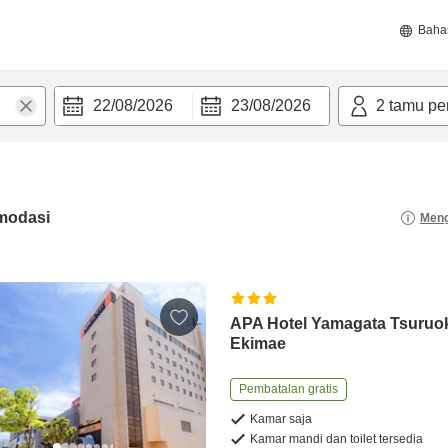
Baha
22/08/2026
23/08/2026
2
tamu pe
modasi
Meng
APA Hotel Yamagata Tsuruo
Ekimae
Pembatalan gratis
Kamar saja
Kamar mandi dan toilet tersedia