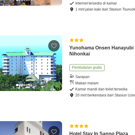
Internet tersedia di kamar
1
mnt
jalan kaki
dari
Stasiun Tsuruo
Yunohama Onsen Hanayubi
Nihonkai
Pembatalan gratis
Sarapan
Makan malam
Kamar mandi dan toilet tersedia
20
mnt
berkendara
dari
Stasiun Uz
Hotel Stay In Sanno Plaza