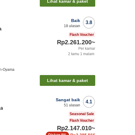
Lihat kamar & paket
Baik
3.8
18
ulasan
a
Flash Voucher
Rp2.261.200
~
Per kamar
2
tamu
1
malam
en-Oyama
Lihat kamar & paket
Sangat baik
4.1
51
ulasan
ka
Seasonal Sale
Flash Voucher
Rp2.147.010
~