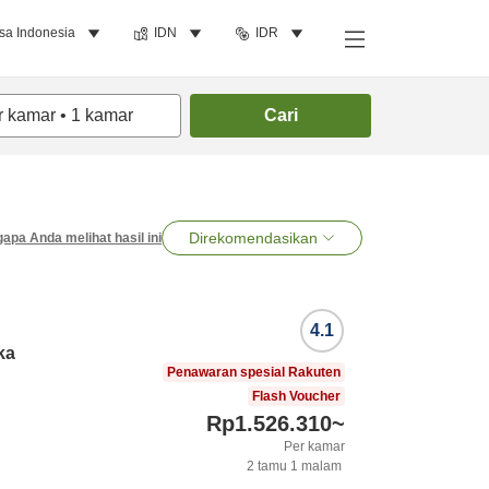
sa Indonesia
IDN
IDR
r kamar
•
1
kamar
Cari
Direkomendasikan
apa Anda melihat hasil ini
4.1
ka
Penawaran spesial Rakuten
Flash Voucher
Rp1.526.310
~
Per kamar
2
tamu
1
malam