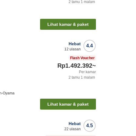
2
tamu
1
malam
Lihat kamar & paket
Hebat
4.4
12
ulasan
a
Flash Voucher
Rp1.492.392
~
Per kamar
2
tamu
1
malam
en-Oyama
Lihat kamar & paket
Hebat
4.5
22
ulasan