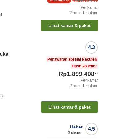
Rp2.385.566
Diskon
9%
Per kamar
2
tamu
1
malam
ka
Lihat kamar & paket
4.3
uoka
Penawaran spesial Rakuten
Flash Voucher
Rp1.899.408
~
Per kamar
2
tamu
1
malam
oka
Lihat kamar & paket
Hebat
4.5
3
ulasan