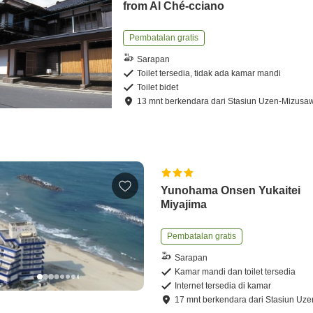
from Al Ché-cciano
Pembatalan gratis
Sarapan
Toilet tersedia, tidak ada kamar mandi
Toilet bidet
13
mnt
berkendara
dari
Stasiun Uzen-Mizusa
Yunohama Onsen Yukaitei
Miyajima
Pembatalan gratis
Sarapan
Kamar mandi dan toilet tersedia
Internet tersedia di kamar
17
mnt
berkendara
dari
Stasiun Uz