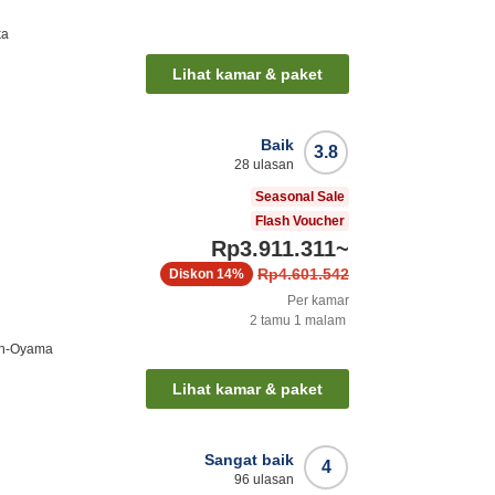
ka
Lihat kamar & paket
Baik
3.8
28
ulasan
Seasonal Sale
Flash Voucher
Rp3.911.311
~
Rp4.601.542
Diskon
14%
Per kamar
2
tamu
1
malam
en-Oyama
Lihat kamar & paket
Sangat baik
4
96
ulasan