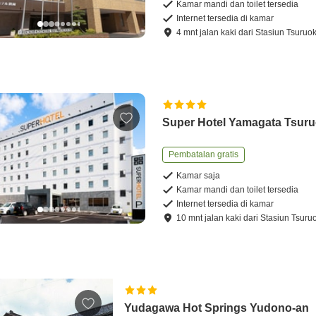
Kamar mandi dan toilet tersedia
Internet tersedia di kamar
4
mnt
jalan kaki
dari
Stasiun Tsuruo
Super Hotel Yamagata Tsur
Pembatalan gratis
Kamar saja
Kamar mandi dan toilet tersedia
Internet tersedia di kamar
10
mnt
jalan kaki
dari
Stasiun Tsuru
Yudagawa Hot Springs Yudono-an