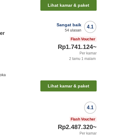
Lihat kamar & paket
Sangat baik
4.1
54
ulasan
er
Flash Voucher
Rp1.741.124
~
Per kamar
2
tamu
1
malam
uoka
Lihat kamar & paket
4.1
Flash Voucher
Rp2.487.320
~
Per kamar