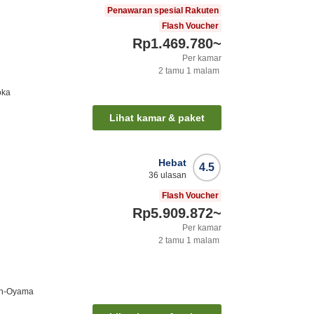
Penawaran spesial Rakuten
Flash Voucher
Rp1.469.780
~
Per kamar
2
tamu
1
malam
oka
Lihat kamar & paket
Hebat
4.5
36
ulasan
Flash Voucher
Rp5.909.872
~
Per kamar
2
tamu
1
malam
en-Oyama