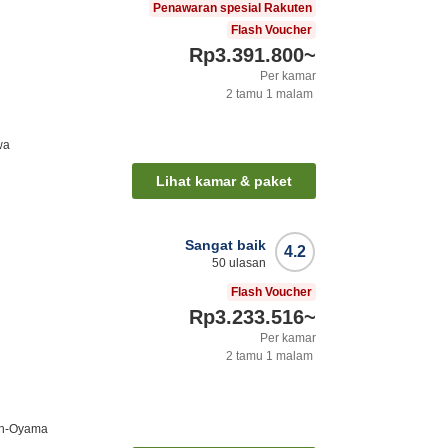
Penawaran spesial Rakuten
Flash Voucher
Rp3.391.800
~
Per kamar
2
tamu
1
malam
wa
Lihat kamar & paket
Sangat baik
4.2
50
ulasan
Flash Voucher
Rp3.233.516
~
Per kamar
2
tamu
1
malam
en-Oyama