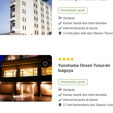
Pembatalan gratis
Sarapan
Kamar mandi dan toilet tersedia
Internet tersedia di kamar
13
mnt
jalan kaki
dari
Stasiun Tsuru
Yunohama Onsen Yusui-tei
Isagoya
Pembatalan gratis
Sarapan
Kamar mandi dan toilet tersedia
Internet tersedia di kamar
17
mnt
berkendara
dari
Stasiun Uz