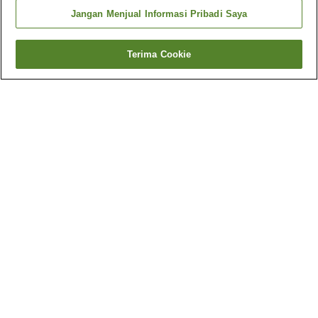
Jangan Menjual Informasi Pribadi Saya
Terima Cookie
Kembali
15
akomodasi
Mengapa Anda melihat hasil ini