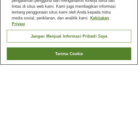
pengalaman pengguna dan menganalisis kinerja serta lalu
lintas di situs web kami. Kami juga membagikan informasi
tentang penggunaan situs kami oleh Anda kepada mitra
media sosial, periklanan, dan analitik kami.
Kebijakan
Privasi
Jangan Menjual Informasi Pribadi Saya
Terima Cookie
Kembali
9
akomodasi
Mengapa Anda melihat hasil ini