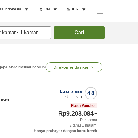
sa Indonesia
IDN
IDR
r kamar
•
1
kamar
Cari
Direkomendasikan
apa Anda melihat hasil ini
Luar biasa
4.8
65
ulasan
Onsen
Flash Voucher
Rp9.203.084
~
Per kamar
2
tamu
1
malam
Hanya prabayar dengan kartu kredit