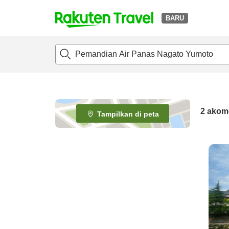
BARU
t
o
p
P
a
g
e
2
akom
Tampilkan di peta
_
s
e
a
r
c
h