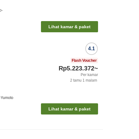
o-
Lihat kamar & paket
4.1
Flash Voucher
Rp5.223.372
~
Per kamar
2
tamu
1
malam
o-Yumoto
Lihat kamar & paket