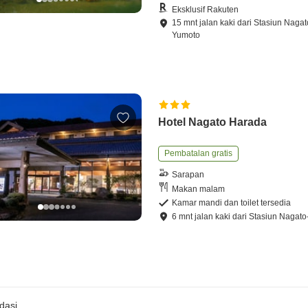
Eksklusif Rakuten
15
mnt
jalan kaki
dari
Stasiun Nagat
Yumoto
Hotel Nagato Harada
Pembatalan gratis
Sarapan
Makan malam
Kamar mandi dan toilet tersedia
6
mnt
jalan kaki
dari
Stasiun Nagat
dasi