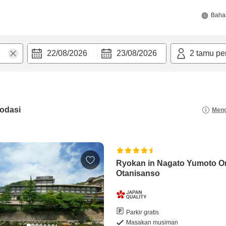
Baha
22/08/2026
23/08/2026
2
tamu pe
odasi
Meng
Ryokan in Nagato Yumoto 
Otanisanso
Parkir gratis
Masakan musiman