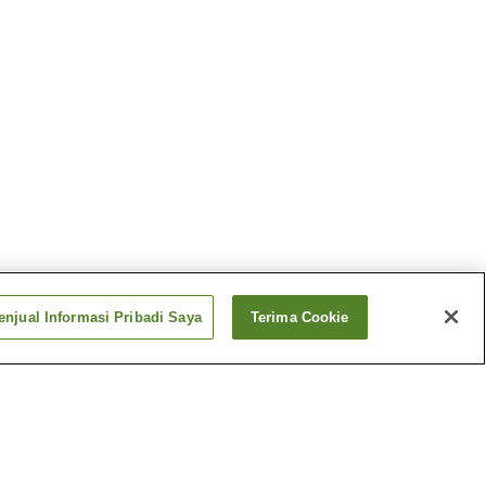
njual Informasi Pribadi Saya
Terima Cookie
Panas
Pemandian Air Panas
o
Katazoegahama
Panas
Pemandian Air Panas
Shimonoseki