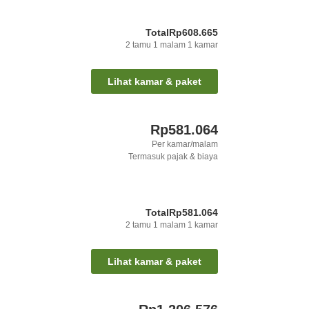
Total
Rp608.665
2
tamu
1
malam
1
kamar
Lihat kamar & paket
Rp581.064
Per kamar/malam
Termasuk pajak & biaya
Total
Rp581.064
2
tamu
1
malam
1
kamar
Lihat kamar & paket