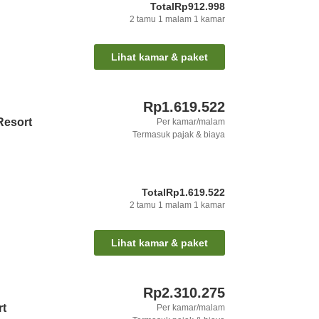
Total
Rp912.998
2
tamu
1
malam
1
kamar
Lihat kamar & paket
Rp1.619.522
Resort
Per kamar/malam
Termasuk pajak & biaya
Total
Rp1.619.522
2
tamu
1
malam
1
kamar
Lihat kamar & paket
Rp2.310.275
rt
Per kamar/malam