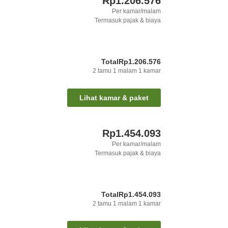
Rp1.206.576
Per kamar/malam
Termasuk pajak & biaya
Total
Rp1.206.576
2
tamu
1
malam
1
kamar
Lihat kamar & paket
Rp1.454.093
Per kamar/malam
Termasuk pajak & biaya
Total
Rp1.454.093
2
tamu
1
malam
1
kamar