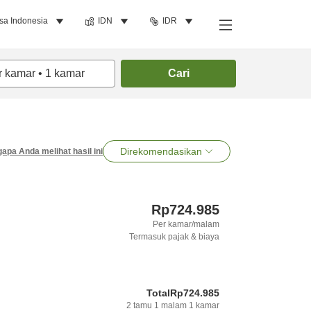
sa Indonesia
IDN
IDR
r kamar
•
1
kamar
Cari
Direkomendasikan
apa Anda melihat hasil ini
Rp724.985
Per kamar/malam
Termasuk pajak & biaya
Total
Rp724.985
2
tamu
1
malam
1
kamar