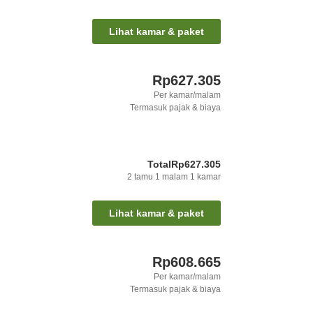
Lihat kamar & paket
Rp627.305
Per kamar/malam
Termasuk pajak & biaya
Total
Rp627.305
2
tamu
1
malam
1
kamar
Lihat kamar & paket
Rp608.665
Per kamar/malam
Termasuk pajak & biaya