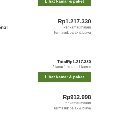
Lihat kamar & paket
Rp1.217.330
onal
Per kamar/malam
Termasuk pajak & biaya
Total
Rp1.217.330
2
tamu
1
malam
1
kamar
Lihat kamar & paket
Rp912.998
Per kamar/malam
Termasuk pajak & biaya