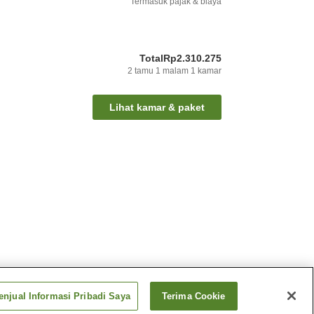
Termasuk pajak & biaya
Total
Rp2.310.275
2
tamu
1
malam
1
kamar
Lihat kamar & paket
njual Informasi Pribadi Saya
Terima Cookie