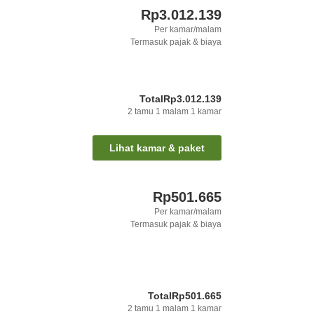
Rp3.012.139
Per kamar/malam
Termasuk pajak & biaya
Total
Rp3.012.139
2
tamu
1
malam
1
kamar
Lihat kamar & paket
Rp501.665
Per kamar/malam
Termasuk pajak & biaya
Total
Rp501.665
2
tamu
1
malam
1
kamar