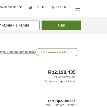
sa Indonesia
IDN
IDR
r kamar
•
1
kamar
Cari
Direkomendasikan
apa Anda melihat hasil ini
Rp2.198.435
Per kamar/malam
Termasuk pajak & biaya
Total
Rp2.198.435
2
tamu
1
malam
1
kamar