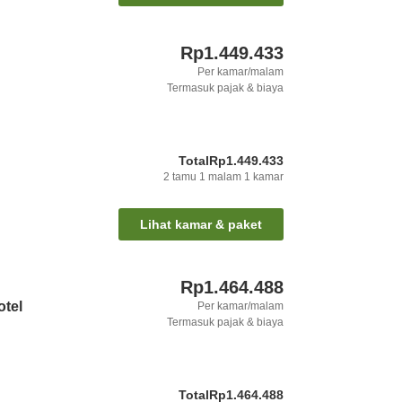
Rp1.449.433
Per kamar/malam
Termasuk pajak & biaya
Total
Rp1.449.433
2
tamu
1
malam
1
kamar
Lihat kamar & paket
Rp1.464.488
tel
Per kamar/malam
Termasuk pajak & biaya
Total
Rp1.464.488