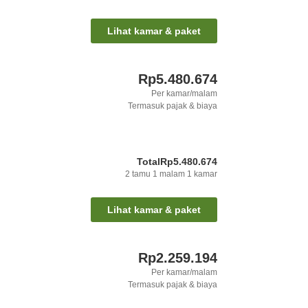
Lihat kamar & paket
Rp5.480.674
Per kamar/malam
Termasuk pajak & biaya
Total
Rp5.480.674
2
tamu
1
malam
1
kamar
Lihat kamar & paket
Rp2.259.194
Per kamar/malam
Termasuk pajak & biaya