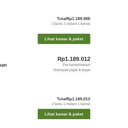
Total
Rp1.189.908
2
tamu
1
malam
1
kamar
Lihat kamar & paket
Rp1.189.012
san
Per kamar/malam
Termasuk pajak & biaya
Total
Rp1.189.012
2
tamu
1
malam
1
kamar
Lihat kamar & paket