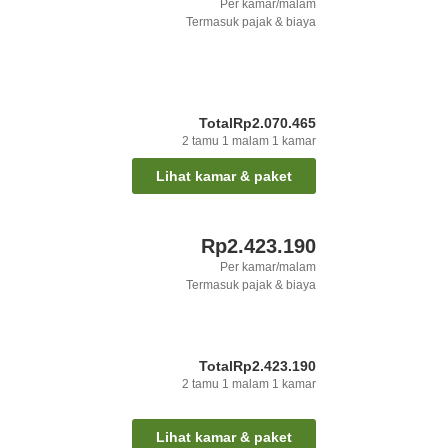
Per kamar/malam
Termasuk pajak & biaya
Total
Rp2.070.465
2
tamu
1
malam
1
kamar
Lihat kamar & paket
Rp2.423.190
Per kamar/malam
Termasuk pajak & biaya
Total
Rp2.423.190
2
tamu
1
malam
1
kamar
Lihat kamar & paket