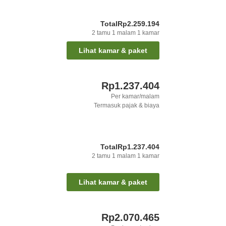
Total
Rp2.259.194
2
tamu
1
malam
1
kamar
Lihat kamar & paket
Rp1.237.404
Per kamar/malam
Termasuk pajak & biaya
Total
Rp1.237.404
2
tamu
1
malam
1
kamar
Lihat kamar & paket
Rp2.070.465