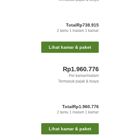
Total
Rp738.915
2
tamu
1
malam
1
kamar
Lihat kamar & paket
Rp1.960.776
Per kamar/malam
Termasuk pajak & biaya
Total
Rp1.960.776
2
tamu
1
malam
1
kamar
Lihat kamar & paket