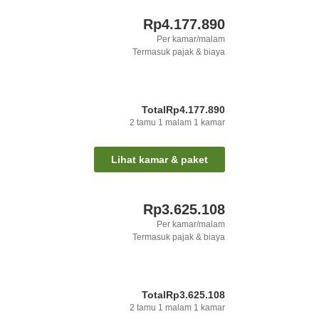
Rp4.177.890
Per kamar/malam
Termasuk pajak & biaya
Total
Rp4.177.890
2
tamu
1
malam
1
kamar
Lihat kamar & paket
Rp3.625.108
Per kamar/malam
Termasuk pajak & biaya
Total
Rp3.625.108
2
tamu
1
malam
1
kamar