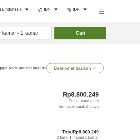
sa Indonesia
IDN
IDR
r kamar
•
1
kamar
Cari
Direkomendasikan
apa Anda melihat hasil ini
Rp8.800.249
Per kamar/malam
Termasuk pajak & biaya
Total
Rp8.800.249
2
tamu
1
malam
1
kamar