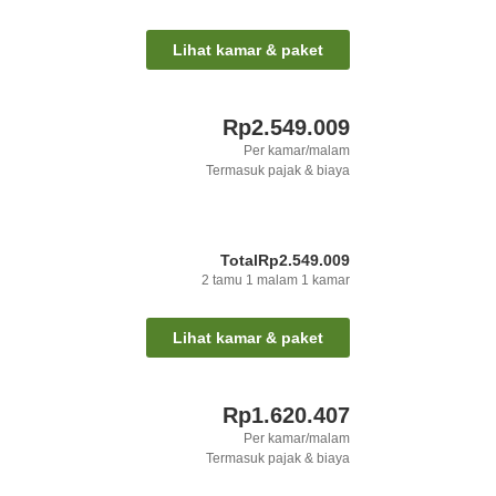
Lihat kamar & paket
Rp2.549.009
Per kamar/malam
Termasuk pajak & biaya
Total
Rp2.549.009
2
tamu
1
malam
1
kamar
Lihat kamar & paket
Rp1.620.407
Per kamar/malam
Termasuk pajak & biaya