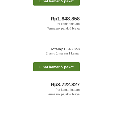
Lihat kamar & paket
Rp1.848.858
Per kamar/malam
Termasuk pajak & biaya
Total
Rp1.848.858
2
tamu
1
malam
1
kamar
Lihat kamar & paket
Rp3.722.327
Per kamar/malam
Termasuk pajak & biaya