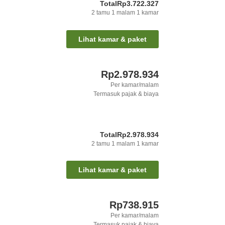
Total
Rp3.722.327
2
tamu
1
malam
1
kamar
Lihat kamar & paket
Rp2.978.934
Per kamar/malam
Termasuk pajak & biaya
Total
Rp2.978.934
2
tamu
1
malam
1
kamar
Lihat kamar & paket
Rp738.915
Per kamar/malam
Termasuk pajak & biaya