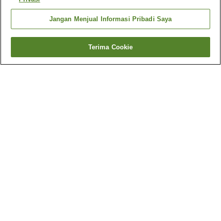
Jangan Menjual Informasi Pribadi Saya
Terima Cookie
Kembali
Mengapa Anda melihat hasil ini