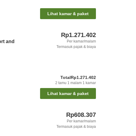
Lihat kamar & paket
Rp1.271.402
ort and
Per kamar/malam
Termasuk pajak & biaya
Total
Rp1.271.402
2
tamu
1
malam
1
kamar
Lihat kamar & paket
Rp608.307
Per kamar/malam
Termasuk pajak & biaya