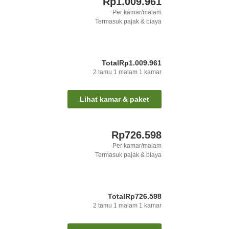
Rp1.009.961
Per kamar/malam
Termasuk pajak & biaya
Total
Rp1.009.961
2
tamu
1
malam
1
kamar
Lihat kamar & paket
Rp726.598
Per kamar/malam
Termasuk pajak & biaya
Total
Rp726.598
2
tamu
1
malam
1
kamar