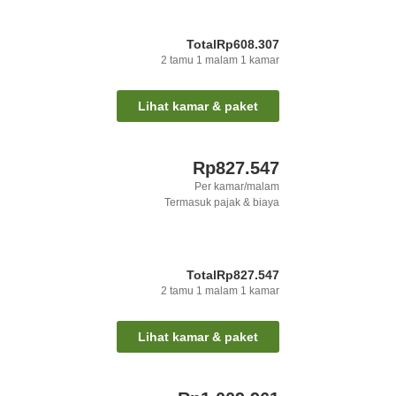
Total
Rp608.307
2
tamu
1
malam
1
kamar
Lihat kamar & paket
Rp827.547
Per kamar/malam
Termasuk pajak & biaya
Total
Rp827.547
2
tamu
1
malam
1
kamar
Lihat kamar & paket