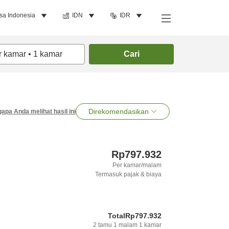
sa Indonesia
IDN
IDR
r kamar
•
1
kamar
Cari
Direkomendasikan
apa Anda melihat hasil ini
Rp797.932
Per kamar/malam
Termasuk pajak & biaya
Total
Rp797.932
2
tamu
1
malam
1
kamar