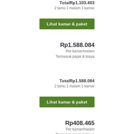
Total
Rp1.103.403
2
tamu
1
malam
1
kamar
Lihat kamar & paket
Rp1.588.084
Per kamar/malam
Termasuk pajak & biaya
Total
Rp1.588.084
2
tamu
1
malam
1
kamar
Lihat kamar & paket
Rp408.465
Per kamar/malam