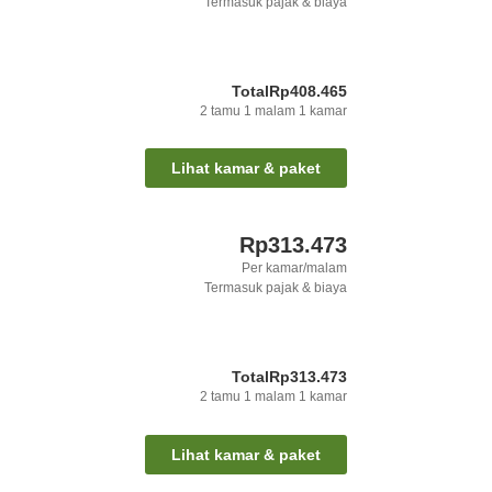
Termasuk pajak & biaya
Total
Rp408.465
2
tamu
1
malam
1
kamar
Lihat kamar & paket
Rp313.473
Per kamar/malam
Termasuk pajak & biaya
Total
Rp313.473
2
tamu
1
malam
1
kamar
Lihat kamar & paket