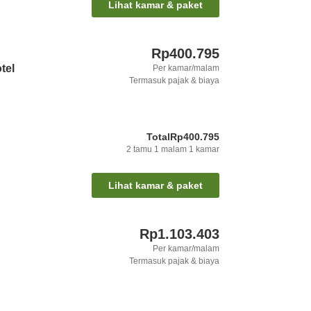
Lihat kamar & paket
Rp400.795
tel
Per kamar/malam
Termasuk pajak & biaya
Total
Rp400.795
2
tamu
1
malam
1
kamar
Lihat kamar & paket
Rp1.103.403
Per kamar/malam
Termasuk pajak & biaya