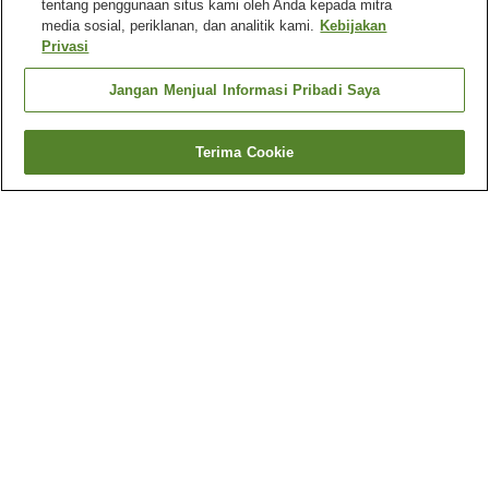
tentang penggunaan situs kami oleh Anda kepada mitra
media sosial, periklanan, dan analitik kami.
Kebijakan
Privasi
Jangan Menjual Informasi Pribadi Saya
Terima Cookie
Kembali
Mengapa Anda melihat hasil ini