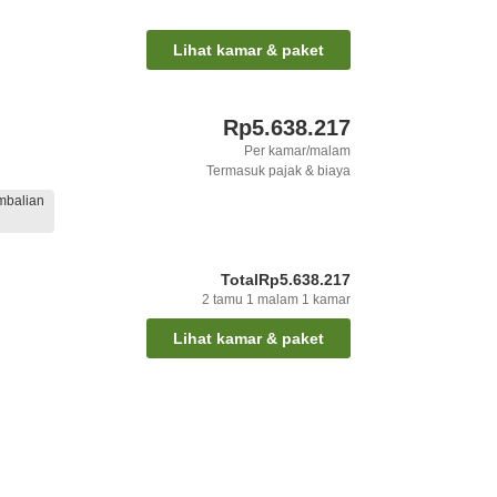
Lihat kamar & paket
Rp5.638.217
Per kamar/malam
Termasuk pajak & biaya
mbalian
Total
Rp5.638.217
2
tamu
1
malam
1
kamar
Lihat kamar & paket