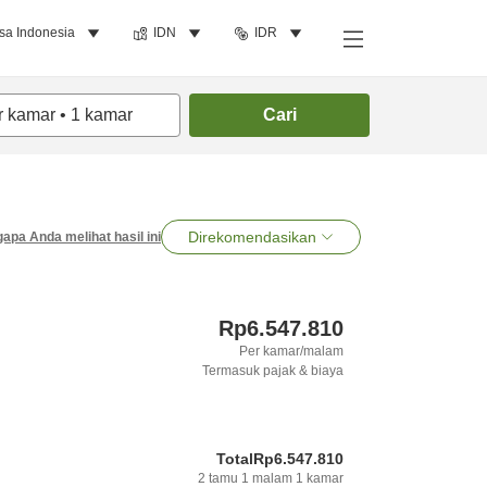
sa Indonesia
IDN
IDR
r kamar
•
1
kamar
Cari
Direkomendasikan
apa Anda melihat hasil ini
Rp6.547.810
Per kamar/malam
Termasuk pajak & biaya
Total
Rp6.547.810
2
tamu
1
malam
1
kamar