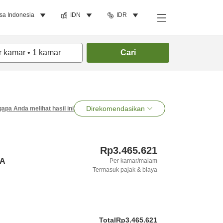
sa Indonesia
IDN
IDR
r kamar
•
1
kamar
Cari
Direkomendasikan
apa Anda melihat hasil ini
Rp3.465.621
 A
Per kamar/malam
Termasuk pajak & biaya
Total
Rp3.465.621