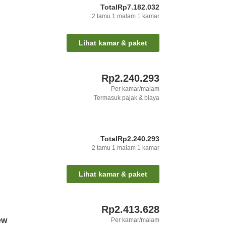
Total
Rp7.182.032
2
tamu
1
malam
1
kamar
Lihat kamar & paket
Rp2.240.293
Per kamar/malam
Termasuk pajak & biaya
Total
Rp2.240.293
2
tamu
1
malam
1
kamar
Lihat kamar & paket
Rp2.413.628
ew
Per kamar/malam