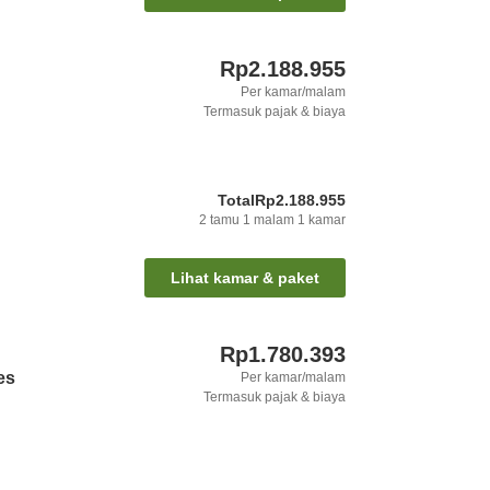
Rp2.188.955
Per kamar/malam
Termasuk pajak & biaya
Total
Rp2.188.955
2
tamu
1
malam
1
kamar
Lihat kamar & paket
Rp1.780.393
es
Per kamar/malam
Termasuk pajak & biaya