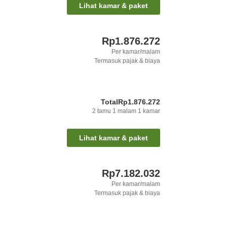
Lihat kamar & paket
Rp1.876.272
Per kamar/malam
Termasuk pajak & biaya
Total
Rp1.876.272
2
tamu
1
malam
1
kamar
Lihat kamar & paket
Rp7.182.032
Per kamar/malam
Termasuk pajak & biaya