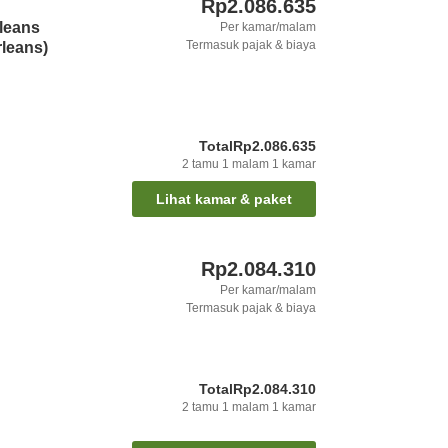
Rp2.086.635
leans
Per kamar/malam
Termasuk pajak & biaya
leans)
Total
Rp2.086.635
2
tamu
1
malam
1
kamar
Lihat kamar & paket
Rp2.084.310
Per kamar/malam
Termasuk pajak & biaya
Total
Rp2.084.310
2
tamu
1
malam
1
kamar