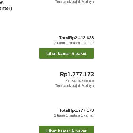
Termasuk pajak & biaya
es
nter)
Total
Rp2.413.628
2
tamu
1
malam
1
kamar
Lihat kamar & paket
Rp1.777.173
Per kamar/malam
Termasuk pajak & biaya
Total
Rp1.777.173
2
tamu
1
malam
1
kamar
Lihat kamar & paket