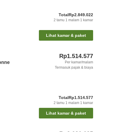
Total
Rp2.849.022
2
tamu
1
malam
1
kamar
Lihat kamar & paket
Rp1.514.577
onne
Per kamar/malam
Termasuk pajak & biaya
Total
Rp1.514.577
2
tamu
1
malam
1
kamar
Lihat kamar & paket