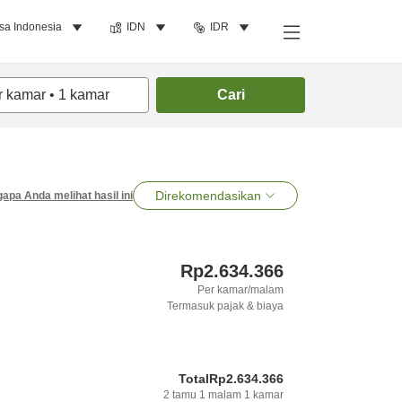
sa Indonesia
IDN
IDR
r kamar
•
1
kamar
Cari
Direkomendasikan
apa Anda melihat hasil ini
Rp2.634.366
Per kamar/malam
Termasuk pajak & biaya
Total
Rp2.634.366
2
tamu
1
malam
1
kamar