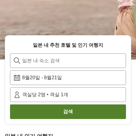
일본
내 추천 호텔 및 인기 여행지
일본 내 숙소 검색
8월20일
-
8월21일
•
객실당
2
명
객실
1
개
검색