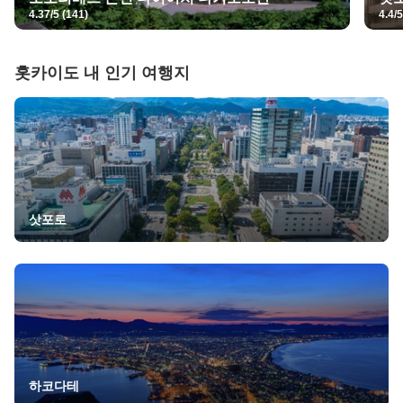
4.37/5 (141)
4.4/5
홋카이도
내 인기 여행지
삿포로
하코다테