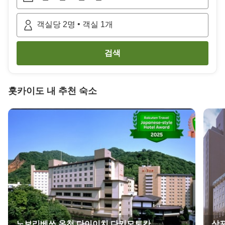
•
객실당
2
명
객실
1
개
검색
홋카이도
내 추천 숙소
노보리베쓰 온천 다이이치 다키모토칸
삿포