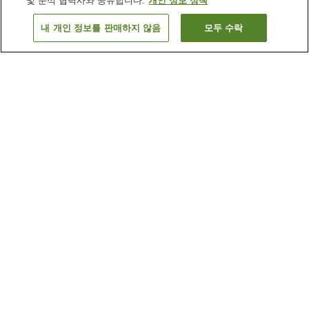
및 분석 협력사와 공유합니다.
개인 정보 정책
내 개인 정보를 판매하지 않음
모두 수락
홋카이도
내 다른 지역
가모에나이무라
가미노쿠니조
가미스나가와조
가미시호로조
더 보기
일본
내 다른 지역
가가와
가고시마
가나가와 / 카나가와
고치
더 보기
홋카이도
내 온천
가와유 온천
가이토리마 온천
겐이치 온천
고조하마 온천