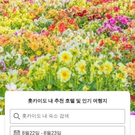
홋카이도
내 추천 호텔 및 인기 여행지
홋카이도 내 숙소 검색
8월22일
-
8월23일