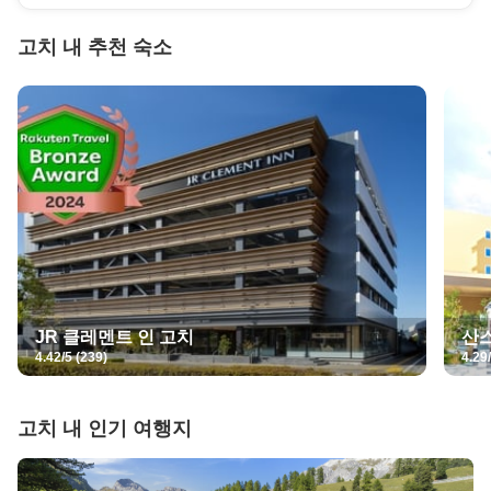
고치
내 추천 숙소
JR 클레멘트 인 고치
산
4.42/5 (239)
4.29
고치
내 인기 여행지