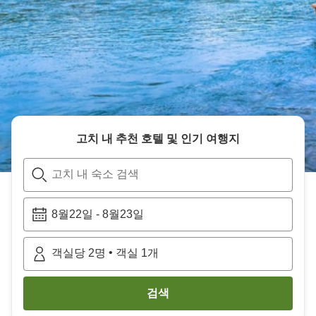
고치
내 추천 호텔 및 인기 여행지
고치 내 숙소 검색
8월22일
-
8월23일
•
객실당
2
명
객실
1
개
검색