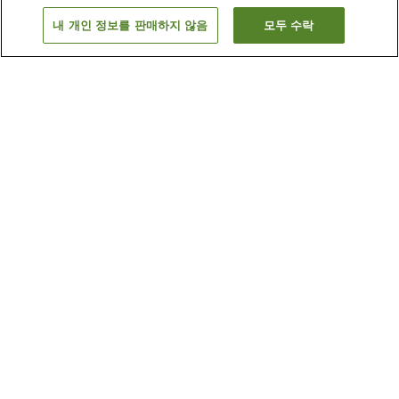
가미
게이세이무라
고난
고치시
내 개인 정보를 판매하지 않음
모두 수락
더 보기
일본
내 다른 지역
가가와
가고시마
가나가와 / 카나가와
교토
더 보기
고치
내 온천
고치 산스이엔 온천
구로시오 온천 료마노유
구와타야마 온천
기타가와 온천
더 보기
고치
내 공항
고치 공항