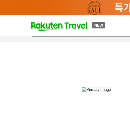
t
NEW
개요
객실 & 숙박 상품
이용 후기
편의 시설/서비스
o
p
P
a
g
e
_
s
e
a
r
c
h