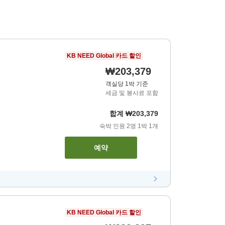
KB NEED Global 카드 할인
₩203,379
객실당 1박 기준
세금 및 봉사료 포함
합계
₩203,379
숙박 인원
2
명
1
박
1
개
예약
KB NEED Global 카드 할인