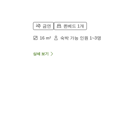
금연
퀸베드 1개
16 m²
숙박 가능 인원 1~3명
상세 보기