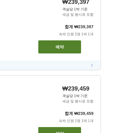
₩239,397
객실당 1박 기준
세금 및 봉사료 포함
합계
₩239,397
숙박 인원
2
명
1
박
1
개
예약
₩239,459
객실당 1박 기준
세금 및 봉사료 포함
합계
₩239,459
숙박 인원
2
명
1
박
1
개