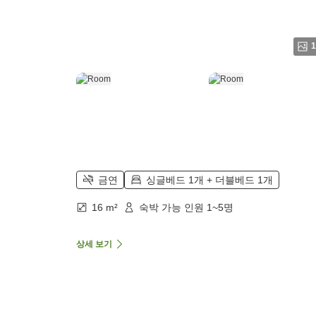
1
금연
싱글베드 1개 + 더블베드 1개
16 m²
숙박 가능 인원 1~5명
상세 보기