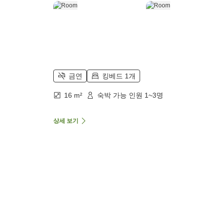
금연
킹베드 1개
16 m²
숙박 가능 인원 1~3명
상세 보기