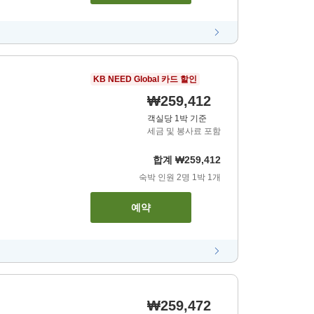
KB NEED Global 카드 할인
₩259,412
객실당 1박 기준
세금 및 봉사료 포함
합계
₩259,412
숙박 인원
2
명
1
박
1
개
예약
₩259,472