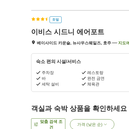
호텔
이비스 시드니 에어포트
베이사이드 카운슬, 뉴사우스웨일즈, 호주
지도에
숙소 편의 시설/서비스
주차장
레스토랑
바
완전 금연
세탁 설비
체육관
객실과 숙박 상품을 확인하세요
맞춤 검색 조
가격 (낮은 순)
건