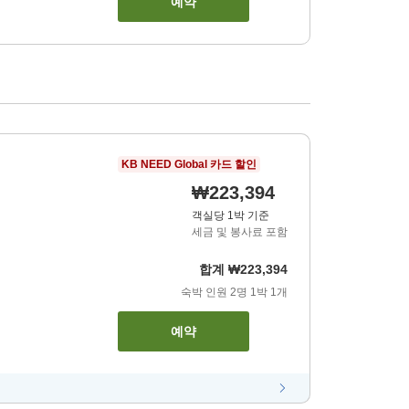
예약
KB NEED Global 카드 할인
₩223,394
객실당 1박 기준
세금 및 봉사료 포함
합계
₩223,394
숙박 인원
2
명
1
박
1
개
예약