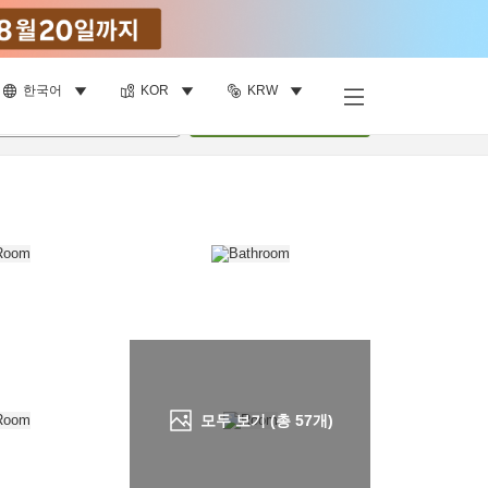
한국어
KOR
KRW
객실 보기
명
•
객실
1
개
검색
모두 보기 (총
57
개)