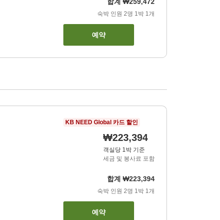
합계
₩259,472
숙박 인원
2
명
1
박
1
개
예약
KB NEED Global 카드 할인
₩223,394
객실당 1박 기준
세금 및 봉사료 포함
합계
₩223,394
숙박 인원
2
명
1
박
1
개
예약