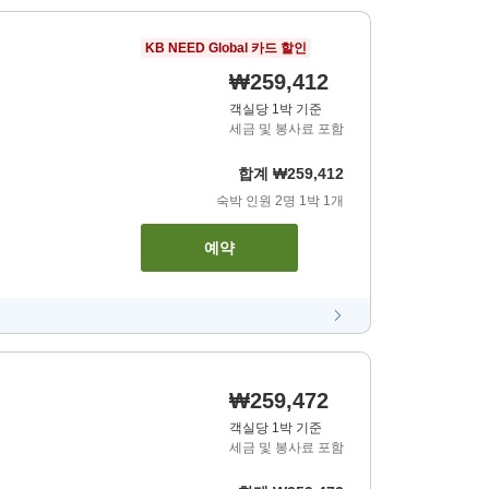
KB NEED Global 카드 할인
₩259,412
객실당 1박 기준
세금 및 봉사료 포함
합계
₩259,412
숙박 인원
2
명
1
박
1
개
예약
₩259,472
객실당 1박 기준
세금 및 봉사료 포함