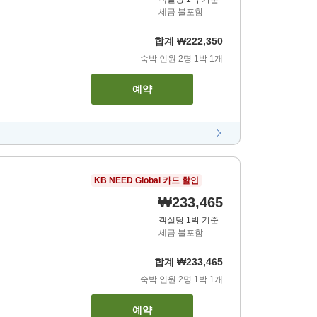
세금 불포함
합계
₩222,350
숙박 인원
2
명
1
박
1
개
예약
KB NEED Global 카드 할인
₩233,465
객실당 1박 기준
세금 불포함
합계
₩233,465
숙박 인원
2
명
1
박
1
개
예약