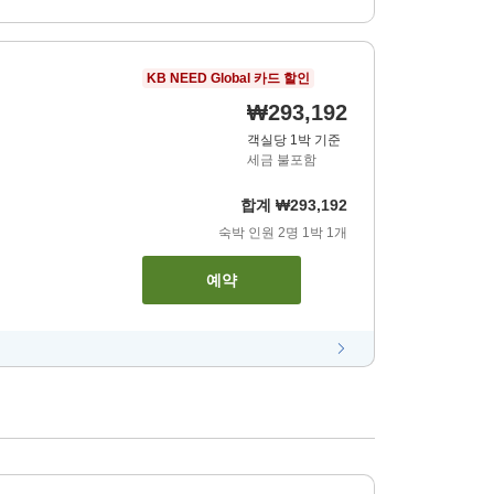
KB NEED Global 카드 할인
₩293,192
객실당 1박 기준
세금 불포함
합계
₩293,192
숙박 인원
2
명
1
박
1
개
예약