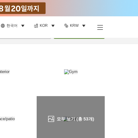
한국어
KOR
KRW
객실 보기
명
•
객실
1
개
검색
모두 보기 (총
53
개)