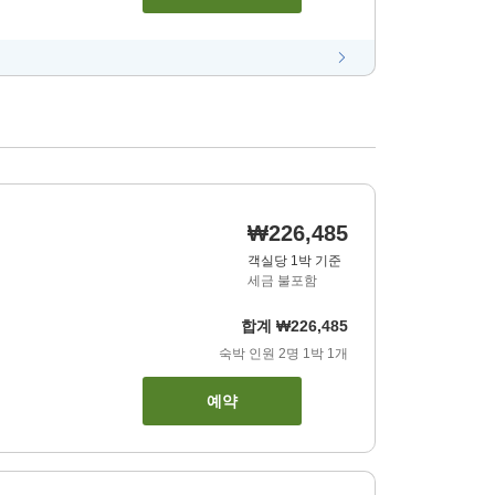
₩226,485
객실당 1박 기준
세금 불포함
합계
₩226,485
숙박 인원
2
명
1
박
1
개
예약