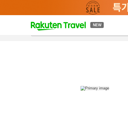
t
NEW
개요
객실 & 숙박 상품
이용 후기
편의 시설/서비스
o
p
P
a
g
e
_
s
e
a
r
c
h