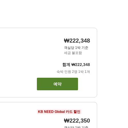
₩222,348
객실당 1박 기준
세금 불포함
합계
₩222,348
숙박 인원
2
명
1
박
1
개
예약
KB NEED Global 카드 할인
₩222,350
객실당 1박 기준