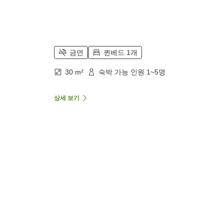
금연
퀸베드 1개
30 m²
숙박 가능 인원 1~5명
상세 보기