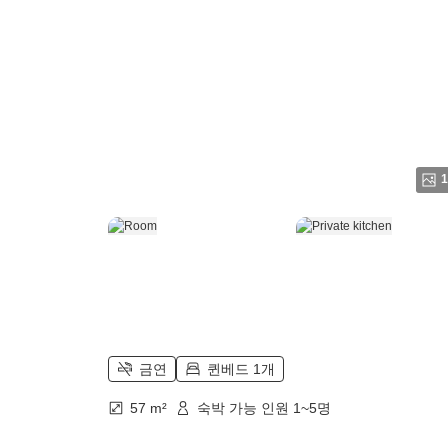
1
금연
퀸베드 1개
57 m²
숙박 가능 인원 1~5명