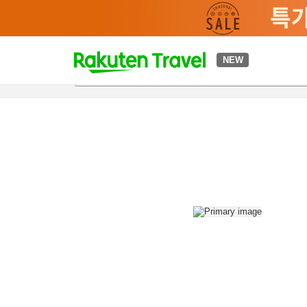
t
NEW
개요
객실 & 숙박 상품
이용 후기
편의 시설/서비스
o
p
P
a
g
e
_
s
e
a
r
c
h