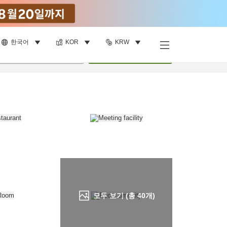
한국어
KOR
KRW
객실 보기
명
•
객실
1
개
검색
모두 보기 (총
40
개)