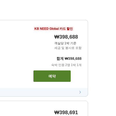
KB NEED Global 카드 할인
₩398,688
객실당 1박 기준
세금 및 봉사료 포함
합계
₩398,688
숙박 인원
2
명
1
박
1
개
예약
₩398,691