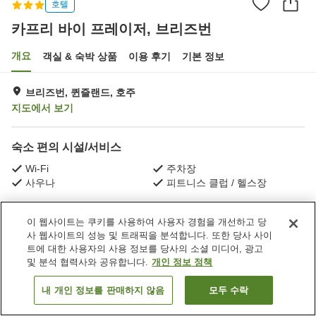
호텔
카프리 바이 프레이저, 브리즈번
개요
객실 & 숙박 상품
이용 후기
기본 정보
브리즈번, 퀸즐랜드, 호주
지도에서 보기
숙소 편의 시설/서비스
Wi-Fi
주차장
사우나
피트니스 클럽 / 헬스장
홈
호주
퀸즐랜드
브리즈번
카프리 바이 프레이저, 브리즈번
이 웹사이트는 쿠키를 사용하여 사용자 경험을 개선하고 당
사 웹사이트의 성능 및 트래픽을 분석합니다. 또한 당사 사이
트에 대한 사용자의 사용 정보를 당사의 소셜 미디어, 광고
및 분석 협력사와 공유합니다.
개인 정보 정책
내 개인 정보를 판매하지 않음
모두 수락
객실 보기