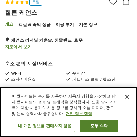
호텔
힐튼 케언스
개요
객실 & 숙박 상품
이용 후기
기본 정보
케언스 리저널 카운슬, 퀸즐랜드, 호주
지도에서 보기
숙소 편의 시설/서비스
Wi-Fi
주차장
스파 / 미용실
피트니스 클럽 / 헬스장
홈
호주
퀸즐랜드
케언스 리저널 카운슬
힐튼 케언스
이 웹사이트는 쿠키를 사용하여 사용자 경험을 개선하고 당
사 웹사이트의 성능 및 트래픽을 분석합니다. 또한 당사 사이
트에 대한 사용자의 사용 정보를 당사의 소셜 미디어, 광고
및 분석 협력사와 공유합니다.
개인 정보 정책
내 개인 정보를 판매하지 않음
모두 수락
객실 보기