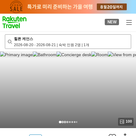
to
top
page
NEW
힐튼 케언스
2026-08-20
-
2026-08-21
|
숙박 인원 2명
|
1개
100