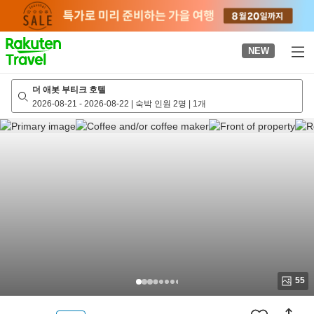
to
top
page
NEW
더 애봇 부티크 호텔
2026-08-21
-
2026-08-22
|
숙박 인원 2명
|
1개
55