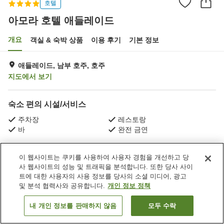
호텔
아모라 호텔 애들레이드
개요
객실 & 숙박 상품
이용 후기
기본 정보
애들레이드, 남부 호주, 호주
지도에서 보기
숙소 편의 시설/서비스
주차장
레스토랑
바
완전 금연
홈
호주
남부 호주
애들레이드
아모라 호텔 애들레이드
이 웹사이트는 쿠키를 사용하여 사용자 경험을 개선하고 당
사 웹사이트의 성능 및 트래픽을 분석합니다. 또한 당사 사이
트에 대한 사용자의 사용 정보를 당사의 소셜 미디어, 광고
및 분석 협력사와 공유합니다.
개인 정보 정책
내 개인 정보를 판매하지 않음
모두 수락
객실 보기