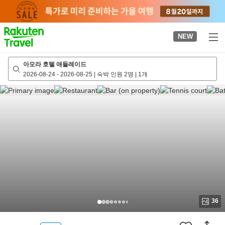
to
top
page
NEW
아모라 호텔 애들레이드
2026-08-24
-
2026-08-25
|
숙박 인원 2명
|
1개
36