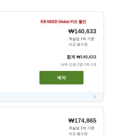
KB NEED Global 카드 할인
₩140,633
객실당 1박 기준
세금 불포함
합계
₩140,633
숙박 인원
2
명
1
박
1
개
예약
₩174,865
객실당 1박 기준
세금 불포함