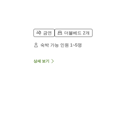
금연
더블베드 2개
숙박 가능 인원 1~5명
상세 보기