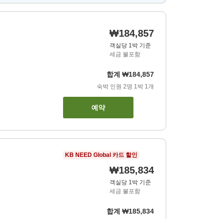
₩184,857
객실당 1박 기준
세금 불포함
합계
₩184,857
숙박 인원
2
명
1
박
1
개
예약
KB NEED Global 카드 할인
₩185,834
객실당 1박 기준
세금 불포함
합계
₩185,834