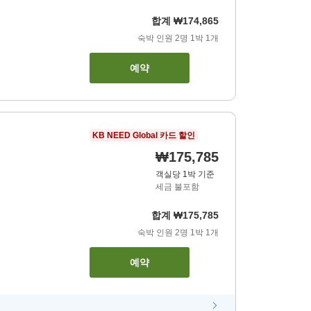
합계
₩174,865
숙박 인원
2
명
1
박
1
개
예약
KB NEED Global 카드 할인
₩175,785
객실당 1박 기준
세금 불포함
합계
₩175,785
숙박 인원
2
명
1
박
1
개
예약