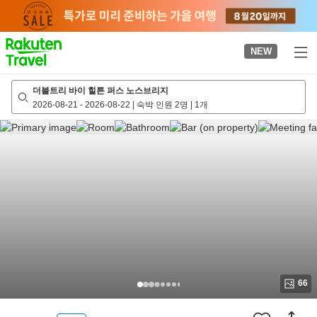
to
top
page
NEW
더블트리 바이 힐튼 퍼스 노스브리지
2026-08-21
-
2026-08-22
|
숙박 인원 2명
|
1개
66