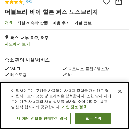
호텔
더블트리 바이 힐튼 퍼스 노스브리지
개요
객실 & 숙박 상품
이용 후기
기본 정보
퍼스, 서부 호주, 호주
지도에서 보기
숙소 편의 시설/서비스
Wi-Fi
피트니스 클럽 / 헬스장
레스토랑
바
홈
호주
서부 호주
퍼스
더블트리 바이 힐튼 퍼스 노스브리지
이 웹사이트는 쿠키를 사용하여 사용자 경험을 개선하고 당
사 웹사이트의 성능 및 트래픽을 분석합니다. 또한 당사 사이
트에 대한 사용자의 사용 정보를 당사의 소셜 미디어, 광고
및 분석 협력사와 공유합니다.
개인 정보 정책
내 개인 정보를 판매하지 않음
모두 수락
객실 보기