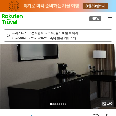
to
top
page
NEW
프레스티지 오션프런트 리조트, 월드호텔 럭셔리
2026-08-20
-
2026-08-21
|
숙박 인원 2명
|
1개
100